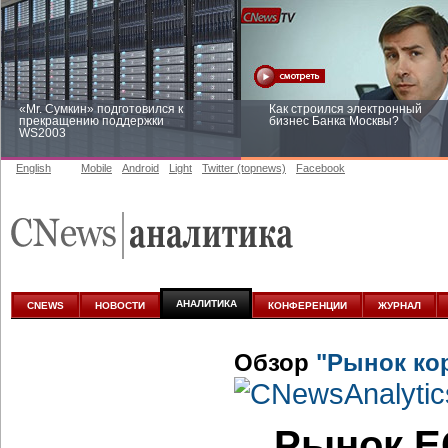
«Mr. Сумкин» подготовился к
Как строился электронный
прекращению поддержки
бизнес Банка Москвы?
WS2003
English
Mobile
Android
Light
Twitter (topnews)
Facebook
Заоблачная оптимизация: как
Рейтинг CNewsInfrastructure 20
Faberlic изменил подход к
приглашаем участвовать
аналитике
АНАЛИТИКА
CNEWS
НОВОСТИ
КОНФЕРЕНЦИИ
ЖУРНАЛ
Обзор
"Рынок ко
Рынок E