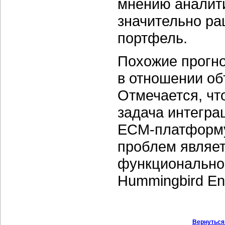
мнению аналити
значительно ра
портфель.
Похожие прогно
в отношении об
Отмечается, чт
задача интегра
ECM-платформу 
проблем являет
функциональност
Hummingbird Ent
Вернуться