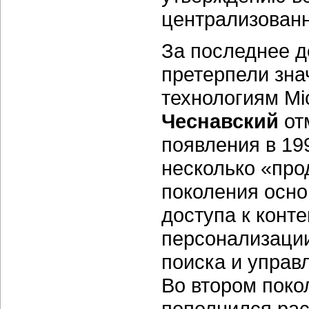
централизованн
За последнее 
претерпели зна
технологиям Mic
Чеснавский
отм
появления в 19
несколько «про
поколения осн
доступа к конт
персонализаци
поиска и управ
Во втором поко
пополнился ра