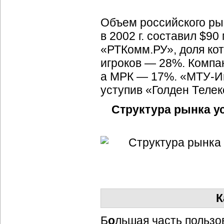
Объем российского рын
в 2002 г. составил $9
«РТКомм.РУ», доля ко
игроков — 28%. Компа
а МРК — 17%. «
МТУ-И
уступив «Голден Телек
Структура рынка у
К
Б
о
льшая часть пользо