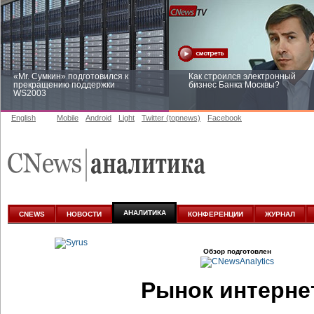
«Mr. Сумкин» подготовился к
Как строился электронный
прекращению поддержки
бизнес Банка Москвы?
WS2003
English
Mobile
Android
Light
Twitter (topnews)
Facebook
Заоблачная оптимизация: как
Рейтинг CNewsInfrastructure 20
Faberlic изменил подход к
приглашаем участвовать
аналитике
АНАЛИТИКА
CNEWS
НОВОСТИ
КОНФЕРЕНЦИИ
ЖУРНАЛ
Обзор подготовлен
Рынок
интерне