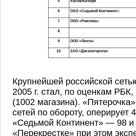
5
Auchan
Groupe
6
ОАО «Седьмой Континент»
7
ООО «Рамэнка»
8
9
ООО «Лента»
10
ЗАО «Дисконтцентр»
Крупнейшей российской сетью
2005 г. стал, по оценкам РБК
(1002 магазина). «Пятерочка
сетей по обороту, оперирует 
«Седьмой Континент» — 98 и 
«Перекрестке» при этом экс