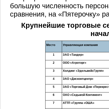
большую численность персона
сравнения, на «Пятерочку» ра
Крупнейшие торговые се
нача
Место
Управляющая компания
1
ЗАО «Тандер»
2
ООО «Агроторг»
3
Холдинг «Эдельвейс
Групп»
4
ЗАО «Дисконтцентр»
5
ЗАО «Торговый Дом «Перекрес
6
ОАО «Седьмой Континент»
7
АТТП «Группа «ОША»