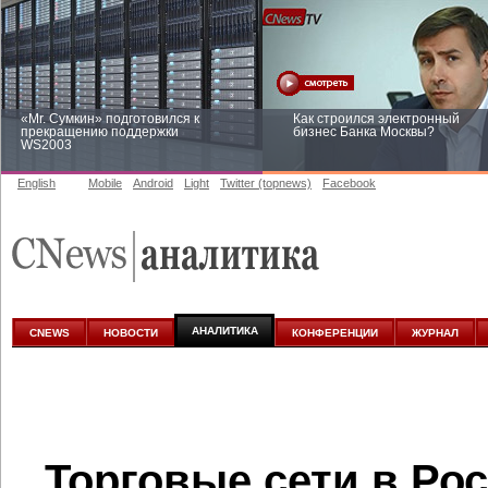
«Mr. Сумкин» подготовился к
Как строился электронный
прекращению поддержки
бизнес Банка Москвы?
WS2003
English
Mobile
Android
Light
Twitter (topnews)
Facebook
Заоблачная оптимизация: как
Рейтинг CNewsInfrastructure 20
Faberlic изменил подход к
приглашаем участвовать
аналитике
АНАЛИТИКА
CNEWS
НОВОСТИ
КОНФЕРЕНЦИИ
ЖУРНАЛ
Торговые сети в Ро