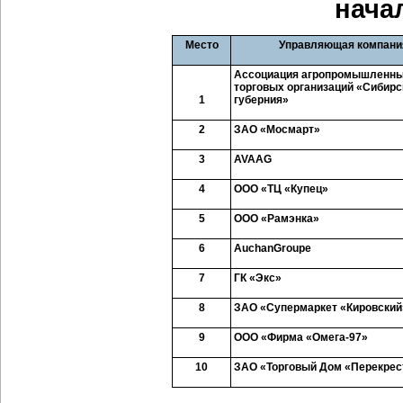
нача
Место
Управляющая компани
Ассоциация агропромышленны
торговых организаций «Сибирс
1
губерния»
2
ЗАО «Мосмарт»
3
AVA
AG
4
ООО «ТЦ «Купец»
5
ООО «Рамэнка»
6
Auchan
Groupe
7
ГК
«
Экс
»
8
ЗАО «Супермаркет «Кировский
9
ООО «Фирма «Омега-97»
10
ЗАО «Торговый Дом «Перекрес