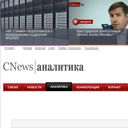
«Mr. Сумкин» подготовился к
Как строился электронный
прекращению поддержки
бизнес Банка Москвы?
WS2003
English
Mobile
Android
Light
Twitter (topnews)
Facebook
Заоблачная оптимизация: как
Рейтинг CNewsInfrastructure 20
Faberlic изменил подход к
приглашаем участвовать
аналитике
АНАЛИТИКА
CNEWS
НОВОСТИ
КОНФЕРЕНЦИИ
ЖУРНАЛ