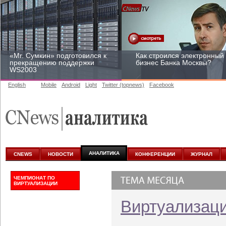
«Mr. Сумкин» подготовился к
Как строился электронный
прекращению поддержки
бизнес Банка Москвы?
WS2003
English
Mobile
Android
Light
Twitter (topnews)
Facebook
Заоблачная оптимизация:
Рейтинг CNewsInfrastructur
как Faberlic изменил подход
2015: приглашаем
к аналитике
участвовать
АНАЛИТИКА
CNEWS
НОВОСТИ
КОНФЕРЕНЦИИ
ЖУРНАЛ
ЧЕМПИОНАТ ПО
ВИРТУАЛИЗАЦИИ
Виртуализац