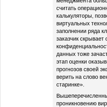
менеджмента больш
считать операцион
калькуляторы, поз
виртуальных техно
заполнении ряда кл
заказчик скрывает
конфиденциальност
данных тоже зачас
этап оценки оказы
прогнозов своей эк
верить на слово ве
старинке».
Вышеперечисленные
проникновению вир