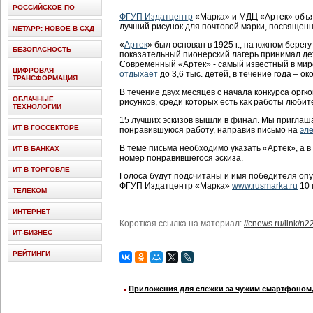
РОССИЙСКОЕ ПО
ФГУП Издатцентр
«Марка» и МДЦ «Артек» объя
лучший рисунок для почтовой марки, посвящен
NETAPP: НОВОЕ В СХД
«
Артек
» был основан в 1925 г., на южном берег
БЕЗОПАСНОСТЬ
показательный пионерский лагерь принимал де
Современный «Артек» - самый известный в мире
ЦИФРОВАЯ
отдыхает
до 3,6 тыс. детей, в течение года – ок
ТРАНСФОРМАЦИЯ
В течение двух месяцев с начала конкурса орг
ОБЛАЧНЫЕ
рисунков, среди которых есть как работы любит
ТЕХНОЛОГИИ
15 лучших эскизов вышли в финал. Мы приглаш
ИТ В ГОССЕКТОРЕ
понравившуюся работу, направив письмо на
эл
В теме письма необходимо указать «Артек», а
ИТ В БАНКАХ
номер понравившегося эскиза.
ИТ В ТОРГОВЛЕ
Голоса будут подсчитаны и имя победителя оп
ФГУП Издатцентр «Марка»
www.rusmarka.ru
10 
ТЕЛЕКОМ
ИНТЕРНЕТ
Короткая ссылка на материал:
//cnews.ru/link/n
ИТ-БИЗНЕС
РЕЙТИНГИ
Приложения для слежки за чужим смартфоном, 