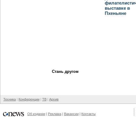
филателисти
выставке в
Пхеньяне
Стань другом
Техника
Конференции
ТВ
Архив
Об издании
Реклама
Вакансии
Контакты