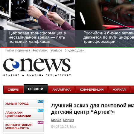
Цифровая трансформация в
Российский бизнес актив
нестабильное время — пять
движется по пути цифро
полезных лайфхаков
трансформации
Twitter (topnews)
Facebook
Youtube
Яндекс.Дзен
Средний бизнес начал
цифровизироваться со
скоростью крупных
НОВОСТИ
CNEWS
АНАЛИТИКА
КОНФЕРЕНЦИИ
ЖУРНАЛ
корпораций
УМНЫЙ ГОРОД
Лучший эскиз для почтовой 
детский центр “Артек”»
ЛАЙФХАКИ
ЦИФРОВИЗАЦИИ
Марка
Маркет
КОРПОРАТИВНАЯ
04.03 13:03, Мск
МОБИЛЬНОСТЬ