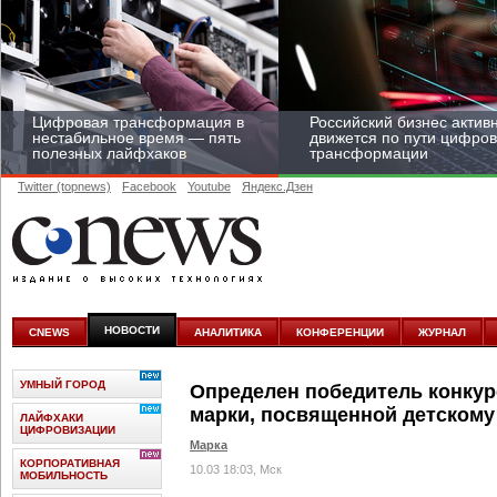
Цифровая трансформация в
Российский бизнес актив
нестабильное время — пять
движется по пути цифро
полезных лайфхаков
трансформации
Twitter (topnews)
Facebook
Youtube
Яндекс.Дзен
Средний бизнес начал
цифровизироваться со
скоростью крупных
НОВОСТИ
CNEWS
АНАЛИТИКА
КОНФЕРЕНЦИИ
ЖУРНАЛ
корпораций
УМНЫЙ ГОРОД
Определен победитель конкур
марки, посвященной детскому
ЛАЙФХАКИ
ЦИФРОВИЗАЦИИ
Марка
КОРПОРАТИВНАЯ
10.03 18:03, Мск
МОБИЛЬНОСТЬ