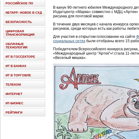
РОССИЙСКОЕ ПО
В канун 90-летнего юбилея Международного дет
Издатцентр «Марка» совместно с МДЦ «Артек» 
NETAPP: НОВОЕ В СХД
рисунка для почтовой марки.
БЕЗОПАСНОСТЬ
В течение двух месяцев с начала конкурса орг
рисунков, среди которых есть как работы любит
ЦИФРОВАЯ
ТРАНСФОРМАЦИЯ
Для участия в открытом голосовании на сайте
Ф
социальных сетях
были отобраны всего 15 рабо
ОБЛАЧНЫЕ
ТЕХНОЛОГИИ
Победителем Всероссийского конкурса рисунка 
«Международный центр “Артек”»! стала 11-лет
ИТ В ГОССЕКТОРЕ
«Веселый мишка».
ИТ В БАНКАХ
ИТ В ТОРГОВЛЕ
ТЕЛЕКОМ
ИНТЕРНЕТ
ИТ-БИЗНЕС
РЕЙТИНГИ