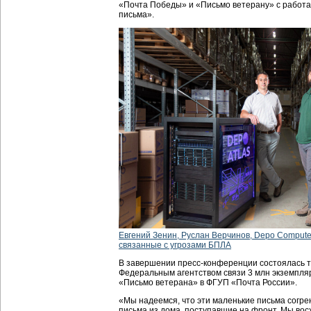
«Почта Победы» и «Письмо ветерану» с работа
письма».
Евгений Зенин, Руслан Верчинов, Depo Computer
связанные с угрозами БПЛА
В завершении пресс-конференции состоялась 
Федеральным агентством связи 3 млн экземпляр
«Письмо ветерана» в ФГУП «Почта России».
«Мы надеемся, что эти маленькие письма согрею
письма из дома, поступавшие на фронт. Мы во