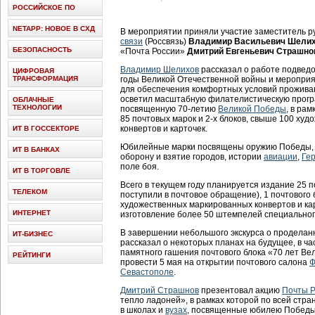
РОССИЙСКОЕ ПО
NETAPP: НОВОЕ В СХД
В мероприятии приняли участие заместитель 
связи
(Россвязь)
Владимир Васильевич Шели
БЕЗОПАСНОСТЬ
«Почта России»
Дмитрий Евгеньевич Страшно
Владимир Шелихов
рассказал о работе подвед
ЦИФРОВАЯ
ТРАНСФОРМАЦИЯ
годы Великой Отечественной войны и мероприя
для обеспечения комфортных условий прожива
осветил масштабную филателистическую прог
ОБЛАЧНЫЕ
ТЕХНОЛОГИИ
посвященную 70-летию
Великой Победы
, в ра
85 почтовых марок и 2-х блоков, свыше 100 ху
конвертов и карточек.
ИТ В ГОССЕКТОРЕ
Юбилейные марки посвящены оружию Победы, г
ИТ В БАНКАХ
оборону и взятие городов, истории
авиации
,
Ге
поле боя.
ИТ В ТОРГОВЛЕ
Всего в текущем году планируется издание 25 п
ТЕЛЕКОМ
поступили в почтовое обращение), 1 почтового 
художественных маркированных конвертов и ка
ИНТЕРНЕТ
изготовление более 50 штемпелей специальног
В завершении небольшого экскурса о продела
ИТ-БИЗНЕС
рассказал о некоторых планах на будущее, в ч
памятного гашения почтового блока «70 лет Ве
РЕЙТИНГИ
провести 5 мая на открытии почтового салона
Ф
Севастополе
.
Дмитрий Страшнов
презентовал акцию
Почты Р
тепло ладоней», в рамках которой по всей стра
в школах и
вузах
, посвященные юбилею Победы. 