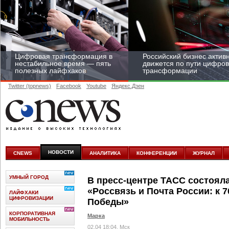
Цифровая трансформация в
Российский бизнес актив
нестабильное время — пять
движется по пути цифро
полезных лайфхаков
трансформации
Twitter (topnews)
Facebook
Youtube
Яндекс.Дзен
Средний бизнес начал
цифровизироваться со
скоростью крупных
НОВОСТИ
CNEWS
АНАЛИТИКА
КОНФЕРЕНЦИИ
ЖУРНАЛ
корпораций
УМНЫЙ ГОРОД
В пресс-центре ТАСС состоял
«Россвязь и Почта России: к 
ЛАЙФХАКИ
ЦИФРОВИЗАЦИИ
Победы»
КОРПОРАТИВНАЯ
Марка
МОБИЛЬНОСТЬ
02.04 18:04, Мск