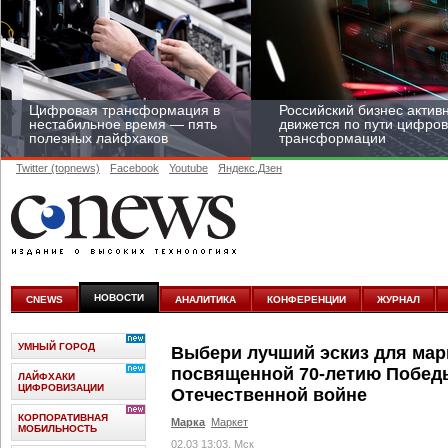
Цифровая трансформация в
Российский бизнес актив
нестабильное время — пять
движется по пути цифро
полезных лайфхаков
трансформации
Twitter (topnews)
Facebook
Youtube
Яндекс.Дзен
Средний бизнес начал
цифровизироваться со
скоростью крупных
НОВОСТИ
CNEWS
АНАЛИТИКА
КОНФЕРЕНЦИИ
ЖУРНАЛ
корпораций
УМНЫЙ ГОРОД
Выбери лучший эскиз для мар
посвященной 70-летию Побед
ЛАЙФХАКИ
ЦИФРОВИЗАЦИИ
Отечественной войне
КОРПОРАТИВНАЯ
Марка
Маркет
МОБИЛЬНОСТЬ
02.03 13:03, Мск