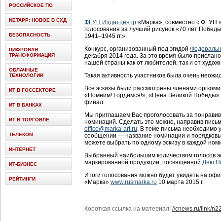
РОССИЙСКОЕ ПО
NETAPP: НОВОЕ В СХД
ФГУП Издатцентр
«Марка», совместно с ФГУП 
голосования за лучший рисунок «70 лет Побед
БЕЗОПАСНОСТЬ
1941–1945 гг.».
Конкурс, организованный под эгидой
Федерально
ЦИФРОВАЯ
ТРАНСФОРМАЦИЯ
декабря 2014 года. За это время было прислано
нашей страны как от любителей, так и от худо
ОБЛАЧНЫЕ
Такая активность участников была очень неожид
ТЕХНОЛОГИИ
Все эскизы были рассмотрены членами оргкомит
ИТ В ГОССЕКТОРЕ
«Помним! Гордимся!», «Цена Великой Победы»
финал.
ИТ В БАНКАХ
Мы приглашаем Вас проголосовать за понравив
ИТ В ТОРГОВЛЕ
номинаций. Сделать это можно, направив пись
office@marka-art.ru
. В теме письма необходимо 
ТЕЛЕКОМ
сообщении — название номинации и порядковы
можете выбрать по одному эскизу в каждой ном
ИНТЕРНЕТ
Выбранный наибольшим количеством голосов эс
маркированной продукции, посвященной
Дню П
ИТ-БИЗНЕС
Итоги голосования можно будет увидеть на оф
РЕЙТИНГИ
«Марка»
www.rusmarka.ru
10 марта 2015 г.
Короткая ссылка на материал:
//cnews.ru/link/n