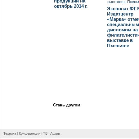
продукции на
октябрь 2014 г.
Экспонат ФГ
Издатцентр
«Марка» отме
специальны
дипломом на
филателисти
выставке в
Пхеньяне
Стань другом
Техника
Конференции
ТВ
Архив