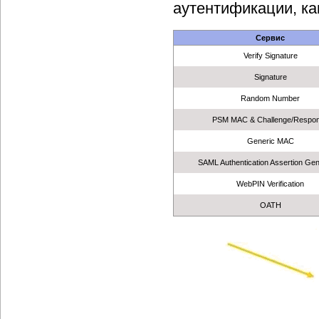
аутентификации, ка
Сервис
Verify Signature
Signature
Random Number
PSM MAC & Challenge/Respo
Generic MAC
SAML Authentication Assertion Gen
WebPIN Verification
OATH