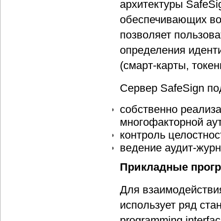
архитектуры SafeSi
обеспечивающих во
позволяет пользов
определения иденти
(смарт-карты, токен
Сервер SafeSign п
собственно реализ
многофакторной ау
контроль целостнос
ведение аудит-жур
Прикладные прог
Для взаимодействи
использует ряд ста
programming interf