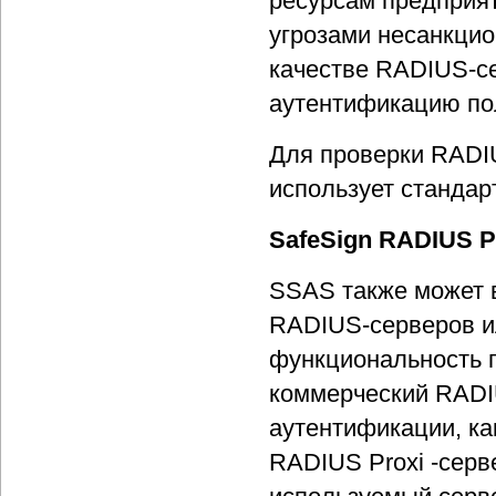
ресурсам предприят
угрозами несанкцио
качестве RADIUS-се
аутентификацию пол
Для проверки RADI
использует станда
SafeSign RADIUS P
SSAS также может в
RADIUS-серверов и
функциональность 
коммерческий RADIU
аутентификации, ка
RADIUS Proxi -серв