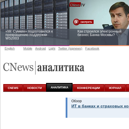
«Mr. Сумкин» подготовился к
Как строился электронный
прекращению поддержки
бизнес Банка Москвы?
WS2003
English
Mobile
Android
Light
Twitter (topnews)
Facebook
Заоблачная оптимизация: как
Рейтинг CNewsInfrastructure 20
Faberlic изменил подход к
приглашаем участвовать
аналитике
АНАЛИТИКА
CNEWS
НОВОСТИ
КОНФЕРЕНЦИИ
ЖУРНАЛ
Обзор
ИТ в банках и страховых к