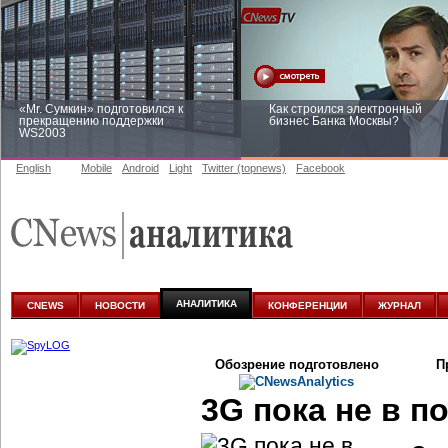
«Mr. Сумкин» подготовился к
Как строился электронный
прекращению поддержки
бизнес Банка Москвы?
WS2003
English
Mobile
Android
Light
Twitter (topnews)
Facebook
Заоблачная оптимизация: как
Рейтинг CNewsInfrastructure 20
Faberlic изменил подход к
приглашаем участвовать
аналитике
АНАЛИТИКА
CNEWS
НОВОСТИ
КОНФЕРЕНЦИИ
ЖУРНАЛ
Обозрение подготовлено
П
3G пока не в п