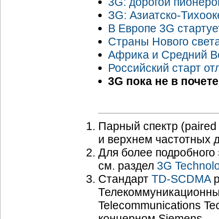
3G: дорогой пионеро
ЗG:
Азиатско-Тихоок
В Европе 3G стартуе
Страны Нового свет
Африка и Средний Во
Российский старт от
3G пока не в почете
Парный спектр (paired
и верхнем частотных 
Для более подробного
см. раздел
3G Technol
Стандарт
TD-SCDMA
р
Телекоммуникационных
Telecommunications Te
концерном Siemens.