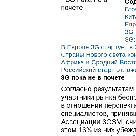
Со
Гло
Кит
Евр
3G:
ЗG
В Европе 3G стартует в
Страны Нового света ко
Африка и Средний Восто
Российский старт отлож
3G пока не в почете
Согласно результатам
участники рынка бесп
в отношении перспекти
специалистов, принявш
Ассоциации 3GSM, счит
этом 16% из них убежд