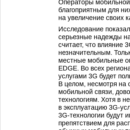
Операторы мобильной с
благоприятным для ни
на увеличение своих к
Исследование показало
серьезные надежды на
считает, что влияние 3
незначительным. Толь
местные мобильные о
EDGE. Во всех регион
услугами 3G будет пол
В целом, несмотря на
мобильной связи, дов
технологиям. Хотя в н
в эксплуатацию 3
G-усл
3
G-технологии
будут и
препятствием для рас