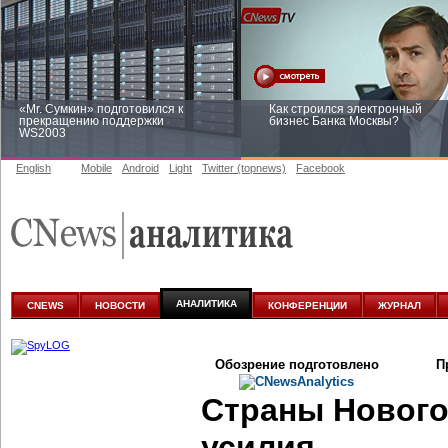
«Mr. Сумкин» подготовился к
Как строился электронный
прекращению поддержки
бизнес Банка Москвы?
WS2003
English
Mobile
Android
Light
Twitter (topnews)
Facebook
Заоблачная оптимизация: как
Рейтинг CNewsInfrastructure 20
Faberlic изменил подход к
приглашаем участвовать
аналитике
АНАЛИТИКА
CNEWS
НОВОСТИ
КОНФЕРЕНЦИИ
ЖУРНАЛ
Обозрение подготовлено
П
Страны Нового
усилия