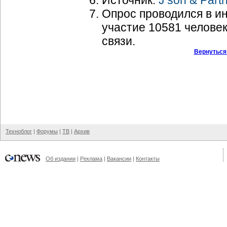
Источник:
J’son & Part
Опрос проводился в и
участие 10581 человек
связи.
Вернуться
Техноблог
|
Форумы
|
ТВ
|
Архив
Об издании
|
Реклама
|
Вакансии
|
Контакты