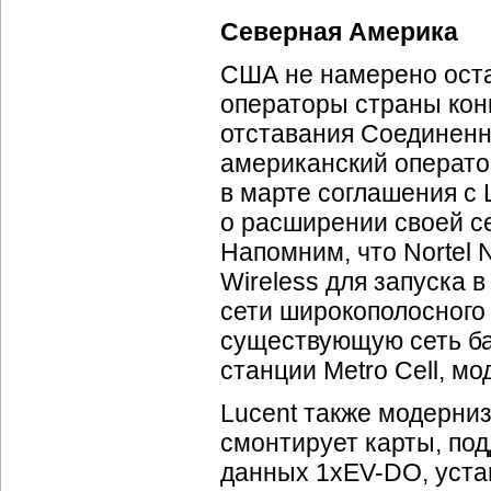
Северная Америка
США не намерено оста
операторы страны кон
отставания Соединенны
американский оператор
в марте соглашения с L
о расширении своей с
Напомним, что Nortel 
Wireless для запуска 
сети широкополосного
существующую сеть ба
станции Metro Cell, мо
Lucent также модерни
смонтирует карты, по
данных 1
xEV-DO
, уст