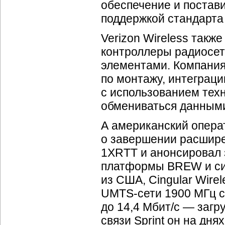
обеспечение и поставит
поддержкой стандарта
Verizon Wireless такж
контроллеры радиосет
элементами. Компания 
по монтажу, интеграц
с использованием тех
обмениваться данными
А американский операт
о завершении расшире
1XRTT и анонсировал з
платформы BREW и си
из США, Cingular Wire
UMTS-сети
1900 МГц с
до 14,4 Мбит/с — загр
связи Sprint он на дня