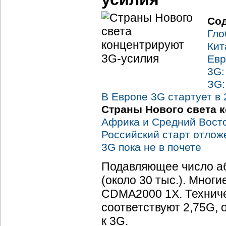
Со
Гло
Кит
Евр
3G:
ЗG
В Европе 3G стартует в
Страны Нового света 
Африка и Средний Восто
Российский старт отлож
3G пока не в почете
Подавляющее число аб
(около 30 тыс.). Мног
CDMA2000 1X. Техниче
соответствуют 2,75G, 
к 3G.