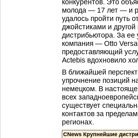
конкурентов. Это объя
молода — 17 лет — и р
удалось пройти путь о
джойстиками и другой
дистрибьютора. За ее
компания — Otto Versa
предоставляющий услу
Actebis вдохновило хо
В ближайшей перспекти
упрочнение позиций н
немецком. В настоящее
всех западноевропейск
существует специальн
контактов за пределам
регионах.
CNews Крупнейшие дистри