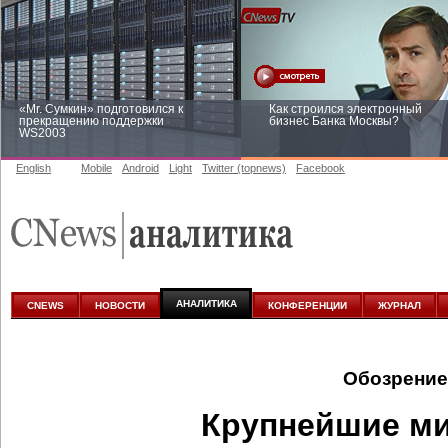
«Mr. Сумкин» подготовился к
Как строился электронный
прекращению поддержки
бизнес Банка Москвы?
WS2003
English
Mobile
Android
Light
Twitter (topnews)
Facebook
Заоблачная оптимизация: как
Рейтинг CNewsInfrastructure 20
Faberlic изменил подход к
приглашаем участвовать
аналитике
АНАЛИТИКА
CNEWS
НОВОСТИ
КОНФЕРЕНЦИИ
ЖУРНАЛ
Обозрение
Крупнейшие м