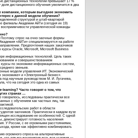
ью дистанционных технологий превышает 17 %
у доля дистанционного обучения увеличится в два
ые компании, которым выгоднее экономить
нтерес к данной модели обучения?
еделенной структурой и штаб-квартирой
ые филиалы Академии АйТи (сегодня их 19)
 в восприимчивости управленческой команды
онно?
. Поэтому спрос на очно-заочные формы
 Академия «АйТи» специализируется на работе
направлении. Предпочтения наших заказчиков
урсы Oracle, Microsoft, Microsoft Business
фере информационных технологий. Цель таких
ьзованием и совершенствованием
е курсы по экономике информационных систем,
среднего звеньев.
енные модели управления ИТ. Экономический
 экономике» и «Электронный бизнес».
 под научным руководством М. И. Лугачева,
а, что на сегодня это одна из самых
learning? Часто говорят о том, что
угих странах …
е говорилось, исследованы практически все
анных с обучением как частных лиц, так
актикой.
исследовательских работ в области
тудентов-заочников. Практически в каждом вузе
священ исследованию ее особенностей. С одной
ны, демонстрирует готовность населения
ия. У России, с ее огромными расстояниями,
ыхода, кроме как эффективно комбинировать
нию огромного спроса на альтернативные
, что для его восприятия есть все условия —