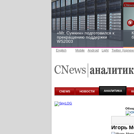
«Mr. Сумкин» подготовился к
К
прекращению поддержки
б
WS2003
English
Mobile
Android
Light
Twitter (topnew
Заоблачная оптимизация:
Р
как Faberlic изменил подход
2
к аналитике
у
АНАЛИТИКА
CNEWS
НОВОСТИ
К
Обзор
Игорь М