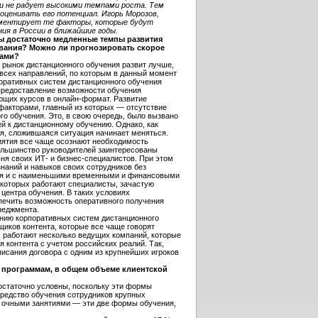
 и не радует высокими темпами роста. Тем
 оценивать его потенциал. Игорь Морозов,
мментирует те факторы, которые будут
ия в России в ближайшие годы.
ы достаточно медленные темпы развития
вания? Можно ли прогнозировать скорое
рами?
 рынок дистанционного обучения развит лучше,
 всех направлений, по которым в данный момент
поративных систем дистанционного обучения
предоставление возможности обучения
ющих курсов в онлайн-формат. Развитие
факторами, главный из которых — отсутствие
го обучения. Это, в свою очередь, было вызвано
 к дистанционному обучению. Однако, как
я, сложившаяся ситуация начинает меняться.
иятия все чаще осознают необходимость
ольшинство руководителей заинтересованы
я своих ИТ- и бизнес-специалистов. При этом
наний и навыков своих сотрудников без
тия и с наименьшими временными и финансовыми
 которых работают специалисты, зачастую
 центра обучения. В таких условиях
печить возможность оперативного получения
неджмента.
анию корпоративных систем дистанционного
иков контента, которые все чаще говорят
с работают несколько ведущих компаний, которые
 контента с учетом российских реалий. Так,
исания договора с одним из крупнейших игроков
 программам, в общем объеме клиентской
остаточно условны, поскольку эти формы
редство обучения сотрудников крупных
я очными занятиями — эти две формы обучения,