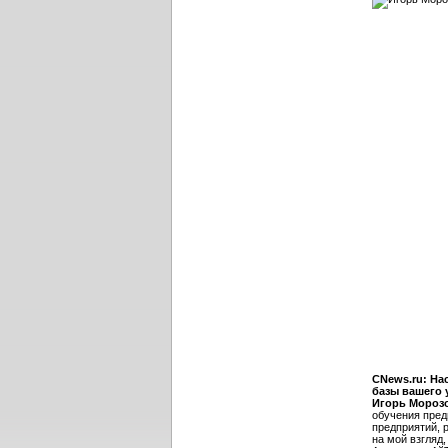
CNews.ru: На
базы вашего 
Игорь Мороз
обучения пред
предприятий, 
на мой взгляд,