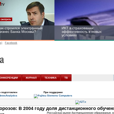
ак строился электронный
ИКТ в страховании:
изнес Банка Москвы?
эффективность в новых
условиях
s)
Facebook
ейтинг CNewsInfrastructure
Информационная
015: приглашаем
безопасность бизнеса и
частвовать
госструктур: развитие в
ОНФЕРЕНЦИИ
ЖУРНАЛ
ТЕХНИКА
ТВ
новых условиях
 подготовлен
При поддержке
орозов: В 2004 году доля дистанционного обучен
Российский рынок дистанционного образования, 