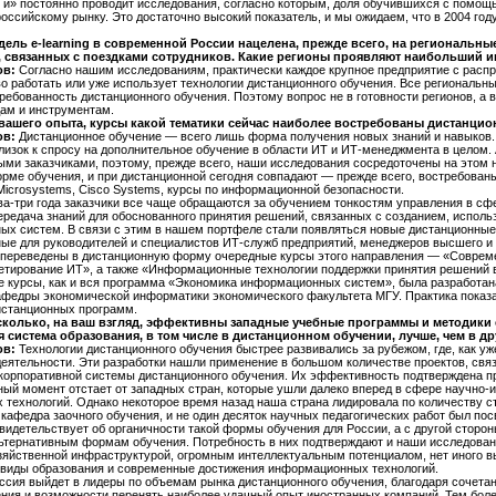
и» постоянно проводит исследования, согласно которым, доля обучившихся с помощ
российскому рынку. Это достаточно высокий показатель, и мы ожидаем, что в 2004 год
дель e-learning в современной России нацелена, прежде всего, на региональн
, связанных с поездками сотрудников. Какие регионы проявляют наибольший и
ов:
Согласно нашим исследованиям, практически каждое крупное предприятие с распр
во работать или уже использует технологии дистанционного обучения. Все региональн
ебованность дистанционного обучения. Поэтому вопрос не в готовности регионов, а
ам и инструментам.
 вашего опыта, курсы какой тематики сейчас наиболее востребованы дистанци
ов:
Дистанционное обучение — всего лишь форма получения новых знаний и навыков
лизок к спросу на дополнительное обучение в области ИТ и ИТ-менеджмента в целом.
ыми заказчиками, поэтому, прежде всего, наши исследования сосредоточены на этом 
рме обучения, и при дистанционной сегодня совпадают — прежде всего, востребованы к
n Microsystems, Cisco Systems, курсы по информационной безопасности.
ва-три года заказчики все чаще обращаются за обучением тонкостям управления в с
редача знаний для обоснованного принятия решений, связанных с созданием, испол
х систем. В связи с этим в нашем портфеле стали появляться новые дистанционны
ые для руководителей и специалистов ИТ-служб предприятий, менеджеров высшего и 
 переведены в дистанционную форму очередные курсы этого направления — «Соврем
етирование ИТ», а также «Информационные технологии поддержки принятия решений в
 курсы, как и вся программа «Экономика информационных систем», была разработана
федры экономической информатики экономического факультета МГУ. Практика показал
истанционных программ.
сколько, на ваш взгляд, эффективны западные учебные программы и методики e-
я система образования, в том числе в дистанционном обучении, лучше, чем в др
ов:
Технологии дистанционного обучения быстрее развивались за рубежом, где, как уж
деятельности. Эти разработки нашли применение в большом количестве проектов, связ
корпоративной системы дистанционного обучения. Их эффективность подтверждена пр
ный момент отстает от западных стран, которые ушли далеко вперед в сфере научно-
 технологий. Однако некоторое время назад наша страна лидировала по количеству с
кафедра заочного обучения, и не один десяток научных педагогических работ был по
свидетельствует об органичности такой формы обучения для России, а с другой сторо
льтернативным формам обучения. Потребность в них подтверждают и наши исследован
зяйственной инфраструктурой, огромным интеллектуальным потенциалом, нет иного в
виды образования и современные достижения информационных технологий.
оссия выйдет в лидеры по объемам рынка дистанционного обучения, благодаря сочета
ния и возможности перенять наиболее удачный опыт иностранных компаний. Тем более