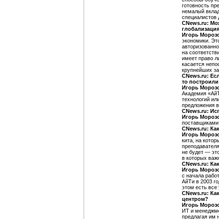
готовность пр
немалый вклад
специалистов 
CNews.ru: Мо
глобализация
Игорь Мороз
экономики. Эт
авторизованно
на соответств
имеет право л
касается непо
крупнейших з
CNews.ru: Ес
то построили
Игорь Мороз
Академия «АйТ
технологий ил
предложения в
CNews.ru: Ис
Игорь Мороз
поставщиками 
CNews.ru: Ка
Игорь Мороз
кита, на кото
преподавателя
не будет — эт
в которых важ
CNews.ru: Ка
Игорь Мороз
с начала рабо
АйТи в 2003 г
этом есть все
CNews.ru: Ка
центром?
Игорь Мороз
ИТ и менеджме
предлагая им 