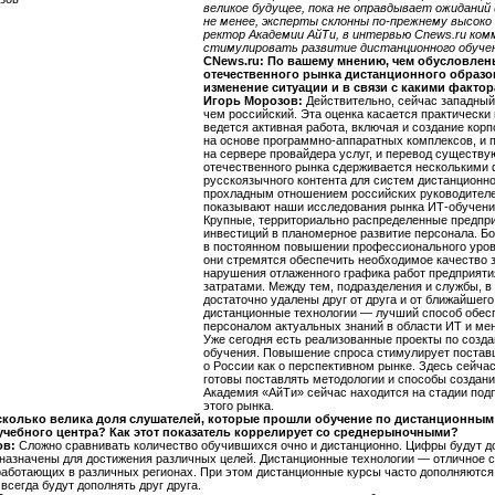
великое будущее, пока не оправдывает ожиданий
не менее, эксперты склонны по-прежнему высоко
ректор Академии АйТи, в интервью Cnews.ru ко
стимулировать развитие дистанционного обучен
CNews.ru: По вашему мнению, чем обусловлен
отечественного рынка дистанционного образо
изменение ситуации и в связи с какими факто
Игорь Морозов:
Действительно, сейчас западный
чем российский. Эта оценка касается практически
ведется активная работа, включая и создание кор
на основе программно-аппаратных комплексов, и 
на сервере провайдера услуг, и перевод существу
отечественного рынка сдерживается несколькими 
русскоязычного контента для систем дистанционно
прохладным отношением российских руководителей
показывают наши исследования рынка ИТ-обучени
Крупные, территориально распределенные предпр
инвестиций в планомерное развитие персонала. Б
в постоянном повышении профессионального уровн
они стремятся обеспечить необходимое качество з
нарушения отлаженного графика работ предприя
затратами. Между тем, подразделения и службы, в
достаточно удалены друг от друга и от ближайшего
дистанционные технологии — лучший способ обес
персоналом актуальных знаний в области ИТ и ме
Уже сегодня есть реализованные проекты по созд
обучения. Повышение спроса стимулирует поставщ
о России как о перспективном рынке. Здесь сейча
готовы поставлять методологии и способы создания
Академия «АйТи» сейчас находится на стадии подп
этого рынка.
сколько велика доля слушателей, которые прошли обучение по дистанционным
учебного центра? Как этот показатель коррелирует со среднерыночными?
ов:
Сложно сравнивать количество обучившихся очно и дистанционно. Цифры будут д
назначены для достижения различных целей. Дистанционные технологии — отличное с
работающих в различных регионах. При этом дистанционные курсы часто дополняютс
 всегда будут дополнять друг друга.