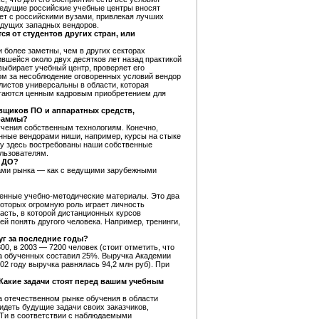
Ведущие российские учебные центры вносят
ет с российскими вузами, привлекая лучших
едущих западных вендоров.
я от студентов других стран, или
более заметны, чем в других секторах
ившейся около двух десятков лет назад практикой
выбирает учебный центр, проверяет его
том за несоблюдение оговоренных условий вендор
листов универсальны в области, которая
итаются ценным кадровым приобретением для
вщиков ПО и аппаратных средств,
граммы?
чения собственным технологиям. Конечно,
енные вендорами ниши, например, курсы на стыке
му здесь востребованы наши собственные
ользователям.
м ДО?
ерами рынка — как с ведущими зарубежными
венные учебно-методические материалы. Это два
которых огромную роль играет личность
асть, в которой дистанционных курсов
й понять другого человека. Например, тренинги,
уг за последние годы?
0, в 2003 — 7200 человек (стоит отметить, что
тва обученных составил 25%. Выручка Академии
02 году выручка равнялась 94,2 млн руб). При
 Какие задачи стоят перед вашим учебным
 отечественном рынке обучения в области
идеть будущие задачи своих заказчиков,
йТи в соответствии с наблюдаемыми