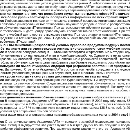
едприятий, наличие поставщиков и уровень развития рынка ИТ-образования в целом. 
 в развитие рынка дистанционного обучения. Академия «АйТи», например, сотруднича
для адаптации зарубежного опыта и используя зарекомендовавшие себя технологии в
жно ли говорить о том, что российские студенты программ в сфере ИТ отличаютс
 все более уравнивает модели восприятия информации во всех странах мира?
ов:
Информационные технологии — отрасль, в которой процессы интернационализации 
о связано с универсальностью технологий и научных подходов, а также с распростран
го обучения лидеров ИТ-индустрии. При авторизованном обучении вендор тщательно 
ие требованиям и дает центру право обучать специалистов по его технологиям. При э
ишить учебный центр соответствующего статуса. Поэтому знания и навыки ИТ-специа
средственно технических решений. Недаром множество российских специалистов сч
арубежных ИТ-компаний.
ли бы вы занимались разработкой учебных курсов по продуктам ведущих поста
 бы их иначе или сегодня вендоры оптимально формируют свои учебные про
ов:
В арсенале вендоров сегодня — отличная экспертиза и эффективные методики обу
и» ориентируется на передовой опыт и новейшие разработки. Однако есть не заполн
и различных областей науки, программы, связанные с российской спецификой. Поэто
 области обучения, где мы можем приблизить зарубежные технологии к российским п
пользуете ли вы опыт мировых лидеров при разработке собственных програм
ов:
Да, конечно. Стратегия Академии АйТи состоит в том, чтобы сотрудничать с лид
систем управления дистанционным обучением, так и с поставщиками контента.
кие курсы никогда не смогут стать дистанционными, на ваш взгляд?
ов:
Для создания успешного дистанционного курса необходимы инструкторы и качест
рых зиждется заочное обучение. Среди множества направлений обучения есть такие, в 
, его способность вести за собой коллектив и изменять поведение людей. Поэтому обл
о обучение в группах, нацеленное на развитие коммуникативных навыков и способносте
на групповая динамика.
кова динамика изменения объема ваших продаж на рынке образовательных усл
ов:
В последние годы Академия «АйТи» активно развивается. В 2002 году обучились 580
ты нашего центра в 1995 году в нем обучились 31 400 человек), то есть рост количес
оду выросла на 147 % по сравнению с прошлым годом и составила 138,5 млн. руб. (в 20
 условия для сохранения темпов развития.
ковы ваши стратегические планы на рынке образовательных услуг в 2004 году?
ов:
Стратегическая цель Академии АйТи — сохранить за собой лидирующие позиции на
нта. Сегодня лидирует тот, кто умеет лучше и быстрее других понять текущие и предв
наиболее эффективное решение. Поставленные нами задачи — это ответ Академии А