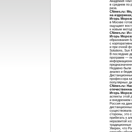
Академия «АйТ
в среднем по 
раза.
CNews.ru: Мо
на издержках
Игорь Мороз
в Москве гото
ощущают востр
к новым метод
CNews.ru: Из
Игорь Мороз
образования б
с корпоративн
и при очной фо
Solutions, Su
В последние д
программ — пе
информационны
предназначенн
Недавно были
анализ и бюдж
Дистанционные
профессора ка
популярных д
CNews.ru: На
отечественна
Игорь Мороз
аспекты этой 
и внедрением 
Россия на дан
дистанционных
существовала 
стороны, это 
прибегать к а
неразвитой хо
традиционные 
Уверен, что Р
способы обуче