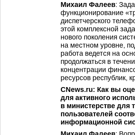
Михаил Фалеев
: Зад
функционирование «тр
диспетчерского теле
этой комплексной зада
нового поколения сис
на местном уровне, по
работа ведется на осн
продолжаться в течение
концентрации финансо
ресурсов республик, к
CNews.ru: Как вы оц
для активного испо
в министерстве для 
пользователей соотв
информационной си
Михаил Фалеев
: Воп