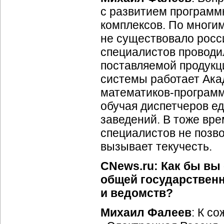
с развитием
программ
комплексов. По мног
не существовало росси
специалистов проводи
поставляемой продукц
системы работает Ака
математиков-програм
обучая диспетчеров ед
заведений. В тоже вр
специалистов не позв
вызывает текучесть.
CNews.ru: Как бы вы
общей государствен
и ведомств?
Михаил Фалеев
: К с