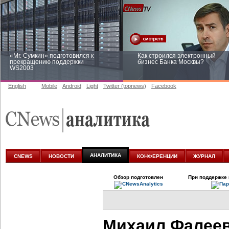
«Mr. Сумкин» подготовился к
Как строился электронный
прекращению поддержки
бизнес Банка Москвы?
WS2003
English
Mobile
Android
Light
Twitter (topnews)
Facebook
Заоблачная оптимизация: как
Рейтинг CNewsInfrastructure 20
Faberlic изменил подход к
приглашаем участвовать
аналитике
АНАЛИТИКА
CNEWS
НОВОСТИ
КОНФЕРЕНЦИИ
ЖУРНАЛ
Обзор подготовлен
При поддержке 
Михаил Фалеев