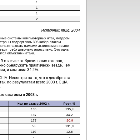
1
1
1
2
Источник: mi2g, 2004
енные системы компьютерных атак, лидером
 страны подверглись 306
кибер-атакам
.
ельзя назвать самыми активными в плане
ведут себя довольно агрессивно. Это одна
ятся объектами атаки.
В отличие от бразильских хакеров,
но обнаружить практически везде. Тем
ии, и составил 34,2%.
 США. Несмотря на то, что в декабре эта
ак, по результатам всего 2003 г. США
.
е системы в 2003 г.
Кол-во
атак в 2002 г.
Рост, %
130
135,4
187
34,2
177
-20,9
58
131,0
119
12,6
-
-