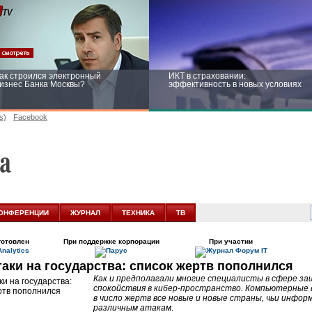
ак строился электронный
ИКТ в страховании:
изнес Банка Москвы?
эффективность в новых условиях
s)
Facebook
ейтинг CNewsInfrastructure 2015:
Информационная безопасность
риглашаем участвовать
бизнеса и госструктур: развитие в
новых условиях
ОНФЕРЕНЦИИ
ЖУРНАЛ
ТЕХНИКА
ТВ
готовлен
При поддержке корпорации
При участии
таки на государства: список жертв пополнился
Как и предполагали многие специалисты в сфере за
спокойствия в
кибер-пространство
. Компьютерные 
в число жертв все новые и новые страны, чьи инфо
различным атакам
.