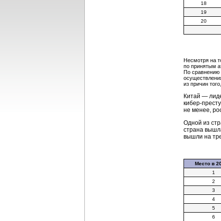
18
19
20
Несмотря на т
по принятым а
По сравнению 
осуществления
из причин тог
Китай — лиде
кибер-прест
не менее, ро
Одной из стр
страна вышла
вышли на тре
Место в 20
1
2
3
4
5
6