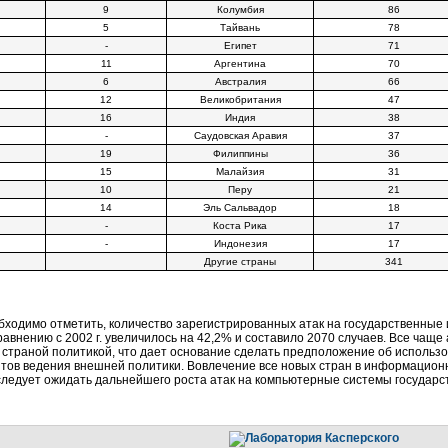
9
Колумбия
86
5
Тайвань
78
-
Египет
71
11
Аргентина
70
6
Австралия
66
12
Великобритания
47
16
Индия
38
-
Саудовская Аравия
37
19
Филиппины
36
15
Малайзия
31
10
Перу
21
14
Эль Сальвадор
18
-
Коста Рика
17
-
Индонезия
17
Другие страны
341
обходимо отметить, количество зарегистрированных атак на государственны
 сравнению с 2002 г. увеличилось на 42,2% и составило 2070 случаев. Все чащ
 страной политикой, что дает основание сделать предположение об использ
тов ведения внешней политики. Вовлечение все новых стран в информационн
. следует ожидать дальнейшего роста атак на компьютерные системы государ