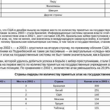
Перу
Филиппины
Швеция
Другие страны
о, что США в декабре вышли на первое место по количеству принятых на государств
такам за весь 2003 г. стала Бразилия. Информационные системы органов власти этой
с количеством атак в 2002 г., рост составил 135,4%. Бразильских
кибер-преступников
н
 атак, но, тем не менее, они вовлечены в международную хакерскую войну, в которой 
о, почему бразильские компьютерные системы, в том числе и государственные, станов
р 2002 г. — в 2003 г. опустился на вторую строчку,
по-прежнему
обгоняя США. 
упники
из Поднебесной не такие уж пассивные — их виртуальные «следы» мож
ст атак на государственные системы не был таким значительным, как в Бразил
ан, которой удалось добиться успеха в борьбе с
кибер-преступниками
, стали
 на первое место по количеству принятых на государственные учреждения ат
тью позицию. По сравнению с 2002 г., количество атак уменьшилось на 20,9%
Страны-лидеры
по количеству принятых атак на государственны
03 г.
Место в 2002 г.
Страна
Кол-во
атак в 2003 г.
3
Бразилия
306
1
Китай
251
2
США
140
8
Мексика
134
4
Турция
134
-
Тайланд
131