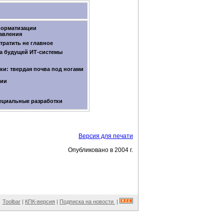
форматизации
авления
тратить не главное
а будущей
ИТ-системы
ки: твердая почва под ногами
ции
ециальные разработки
Версия для печати
Опубликовано в 2004 г.
Toolbar
|
КПК-версия
|
Подписка на новости
|