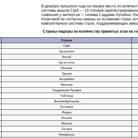
В декабре прошлого года на первое место по количес
системы вышли США — 19 случаев зарегистрированны
сомнения у экспертов — поимка Саддама Хусейна. Оч
политикой не согласны хакеры из исламских стран, к
компьютерные системы стран, поддерживающих амери
Страны-лидеры
по количеству принятых атак на г
Страна
США
Бразилия
Китай
Аргентина
Польша
Турция
Колумбия
Мексика
Саудовская Аравия
Тайланд
Великобритания
Боливия
Индия
Италия
Япония
Латвия
Никарагуа