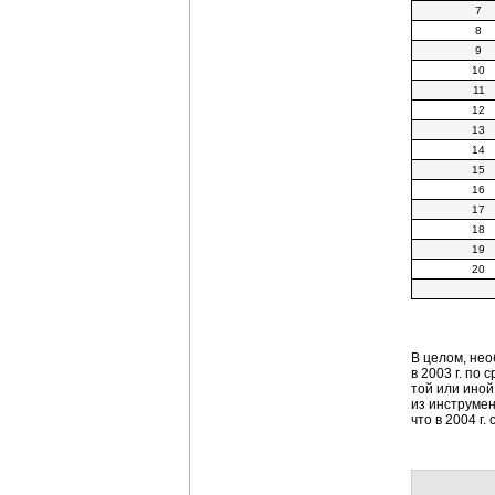
7
8
9
10
11
12
13
14
15
16
17
18
19
20
В целом, не
в 2003 г. по
той или иной
из инструмен
что в 2004 г