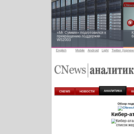
«Mr. Сумкин» подготовился к
К
прекращению поддержки
б
WS2003
English
Mobile
Android
Light
Twitter (topnew
Заоблачная оптимизация: как
Р
Faberlic изменил подход к
п
аналитике
АНАЛИТИКА
CNEWS
НОВОСТИ
К
Обзор под
Кибер-а