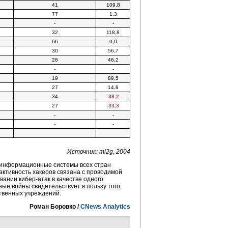
41
109,8
77
1,3
-
-
32
118,8
66
0,0
30
56,7
26
46,2
-
-
19
89,5
27
14,8
34
-38,2
27
-33,3
-
-
-
-
Источник: mi2g, 2004
е информационные системы всех стран
е активность хакеров связана с проводимой
овании
кибер-атак
в качестве одного
ые войны свидетельствует в пользу того,
ственных учреждений.
Роман Боровко /
CNews Analytics