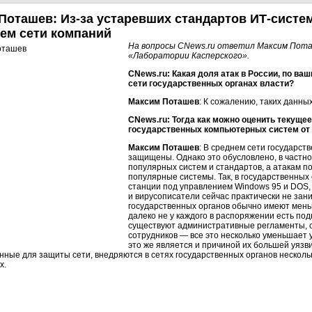
 Поташев:
Из-за
устаревших стандартов
ИТ-систе
чем сети компаний
На вопросы CNews.ru ответил Максим Пота
«Лаборатории Касперского».
CNews.ru: Какая доля атак в России, по в
сети государственных органах власти?
Максим Поташев
: К сожалению, таких данных
CNews.ru: Тогда как можно оценить текуще
государственных компьютерных систем от
Максим Поташев
: В среднем сети государст
защищены. Однако это обусловлено, в частн
популярных систем и стандартов, а атакам 
популярные системы. Так, в государственных 
станции под управлением Windows 95 и DOS, 
и вирусописатели сейчас практически не зани
государственных органов обычно имеют меньш
далеко не у каждого в распоряжении есть по
существуют административные регламенты, 
сотрудников — все это несколько уменьшает у
это же является и причиной их большей уязв
ные для защиты сети, внедряются в сетях государственных органов несколь
х.