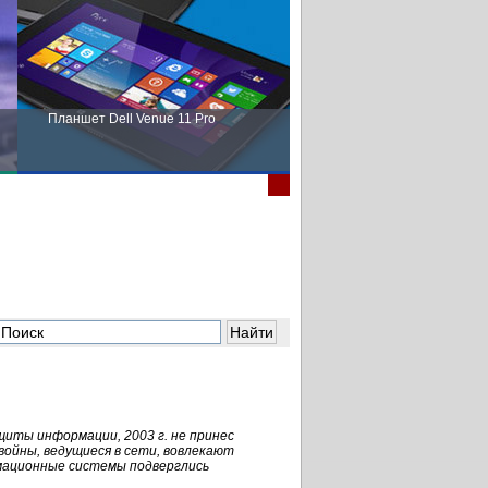
Планшет Dell Venue 11 Pro
Пора выбирать Fujitsu!
щиты информации, 2003 г. не принес
войны, ведущиеся в сети, вовлекают
рмационные системы подверглись