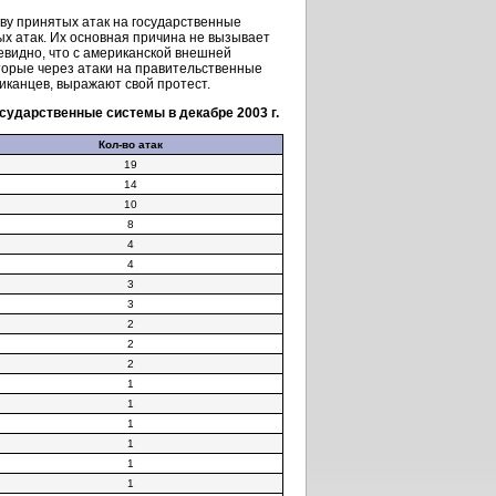
тву принятых атак на государственные
х атак. Их основная причина не вызывает
евидно, что с американской внешней
оторые через атаки на правительственные
канцев, выражают свой протест.
осударственные системы в декабре 2003 г.
Кол-во
атак
19
14
10
8
4
4
3
3
2
2
2
1
1
1
1
1
1