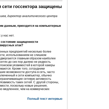
м
сети госсектора защищены
шев, директор аналитического центра
ашим данным, приходится на компьютерные
 у нас нет.
е состояние защищенности
 вирусных атак?
венных предприятий несколько более
ости, использованием не слишком
подвергаются главным образом наиболее
сетях до сих пор далеко не редкость
поиском уязвимостей в которой хакеры
маются. Кроме того, сотрудники
ие возможности доступа в сеть, часто
дключенный к сети компьютер, обычно
ограничивающие сетевую активность
язвимость таких сетей. С другой стороны,
имости, поскольку новые решения,
ко медленнее, чем на коммерческих
Полный текст интервью