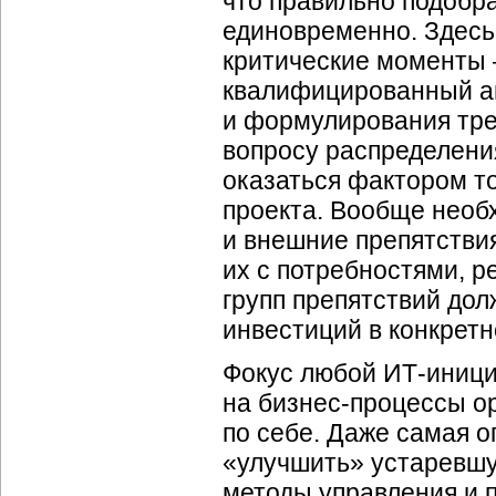
что правильно подобр
единовременно. Здесь
критические моменты 
квалифицированный ан
и формулирования тре
вопросу распределени
оказаться фактором т
проекта. Вообще необ
и внешние препятствия
их с потребностями, 
групп препятствий до
инвестиций в конкрет
Фокус любой
ИТ-иниц
на
бизнес-процессы
ор
по себе. Даже самая 
«улучшить» устаревшу
методы управления и 