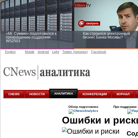
«Mr. Сумкин» подготовился к
Как строился электронный
прекращению поддержки
бизнес Банка Москвы?
WS2003
English
Mobile
Android
Light
Twitter (topnews)
Facebook
Заоблачная оптимизация: как
Рейтинг CNewsInfrastructure 20
Faberlic изменил подход к
приглашаем участвовать
аналитике
АНАЛИТИКА
CNEWS
НОВОСТИ
КОНФЕРЕНЦИИ
ЖУРНАЛ
Обзор подготовлен
При поддержке 
Ошибки и рис
Со