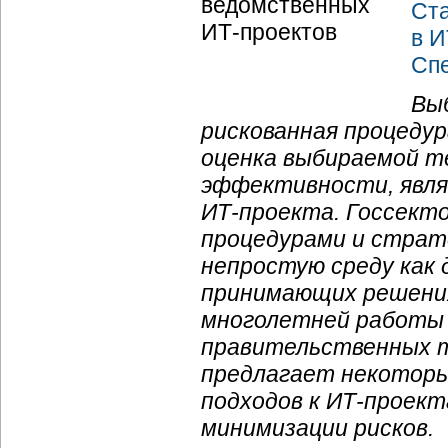
Ст
в И
Сп
Вы
рискованная процедур
оценка выбираемой те
эффективности, явля
ИТ-проекта
. Госсект
процедурами и страт
непростую среду как 
принимающих решения
многолетней работы 
правительственных тех
предлагает некоторы
подходов к
ИТ-проект
минимизации рисков.