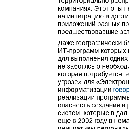
территориально расп
компаниях. Этот опыт 
на интеграцию и дост
приложений разных пр
предшествовавшие затр
Даже географически б
ИТ-программ
которых 
для выполнения одних 
не заботясь о необхо
которая потребуется, 
угрозе» для «Электро
информатизации
гово
реализации программы
опасность создания в
систем, которые в да
еще в 2002 году в не
инициативы региональ