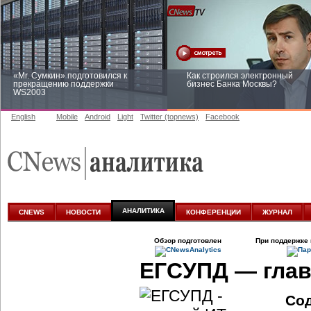
«Mr. Сумкин» подготовился к
Как строился электронный
прекращению поддержки
бизнес Банка Москвы?
WS2003
English
Mobile
Android
Light
Twitter (topnews)
Facebook
Заоблачная оптимизация: как
Рейтинг CNewsInfrastructure 20
Faberlic изменил подход к
приглашаем участвовать
аналитике
АНАЛИТИКА
CNEWS
НОВОСТИ
КОНФЕРЕНЦИИ
ЖУРНАЛ
Обзор подготовлен
При поддержке 
ЕГСУПД — гла
Со