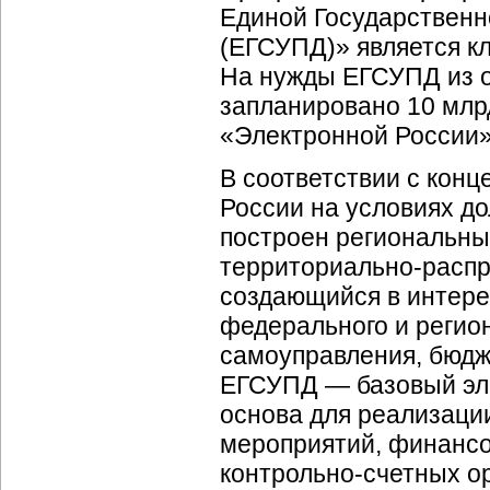
Единой Государственн
(ЕГСУПД)» является к
На нужды ЕГСУПД из о
запланировано 10 млрд
«Электронной России»
В соответствии с кон
России на условиях д
построен региональн
территориально-расп
создающийся в интерес
федерального и регион
самоуправления, бюдж
ЕГСУПД — базовый эле
основа для реализаци
мероприятий, финансо
контрольно-счетных
ор