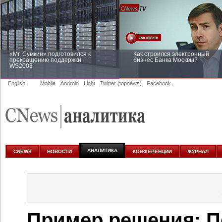
«Mr. Сумкин» подготовился к
Как строился электронный
прекращению поддержки
бизнес Банка Москвы?
WS2003
English
Mobile
Android
Light
Twitter (topnews)
Facebook
Заоблачная оптимизация: как
Рейтинг CNewsInfrastructure 20
Faberlic изменил подход к
приглашаем участвовать
аналитике
АНАЛИТИКА
CNEWS
НОВОСТИ
КОНФЕРЕНЦИИ
ЖУРНАЛ
Пример решения: П