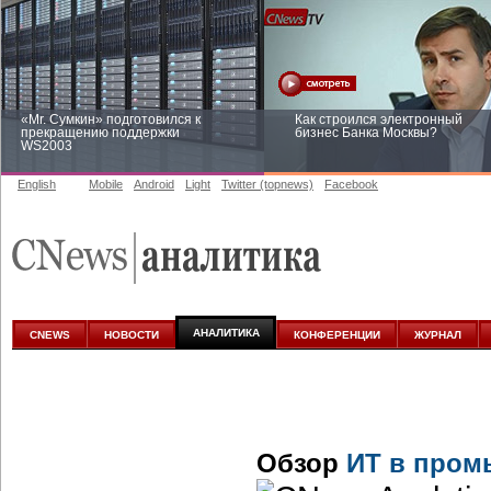
«Mr. Сумкин» подготовился к
Как строился электронный
прекращению поддержки
бизнес Банка Москвы?
WS2003
English
Mobile
Android
Light
Twitter (topnews)
Facebook
Заоблачная оптимизация: как
Рейтинг CNewsInfrastructure 20
Faberlic изменил подход к
приглашаем участвовать
аналитике
АНАЛИТИКА
CNEWS
НОВОСТИ
КОНФЕРЕНЦИИ
ЖУРНАЛ
Обзор
ИТ в пром