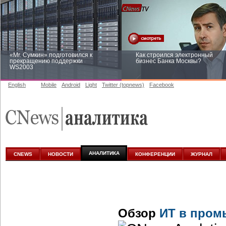
«Mr. Сумкин» подготовился к
Как строился электронный
прекращению поддержки
бизнес Банка Москвы?
WS2003
English
Mobile
Android
Light
Twitter (topnews)
Facebook
Заоблачная оптимизация: как
Рейтинг CNewsInfrastructure 20
Faberlic изменил подход к
приглашаем участвовать
аналитике
АНАЛИТИКА
CNEWS
НОВОСТИ
КОНФЕРЕНЦИИ
ЖУРНАЛ
Обзор
ИТ в пром