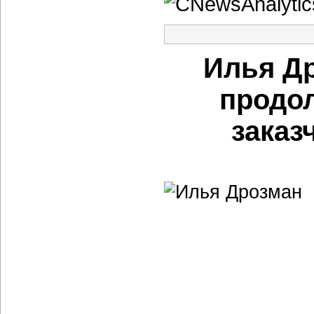
Илья Д
продо
заказ