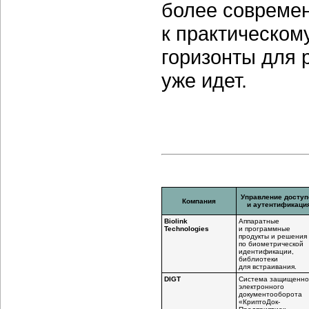
более современ
к практическо
горизонты для 
уже идет.
Управление доступ
Компания
и аутентификаци
Biolink
Аппаратные
Technologies
и программные
продукты и решения
по биометрической
идентификации,
библиотеки
для встраивания.
DIGT
Система защищенно
электронного
документооборота
«КриптоДок-