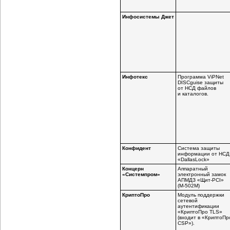
Инфосистемы Джет
Инфотекс
Программа ViPNet
DISCguise защиты
от НСД файлов
и каталогов.
Конфидент
Система защиты
информации от НСД
«DallasLock»
Концерн
Аппаратный
«Системпром»
электронный замок
АПМДЗ «Щит-PCI»
(М-502М)
КриптоПро
Модуль поддержки
сетевой
аутентификации
«КриптоПро TLS»
(входит в «КриптоПр
CSP»).