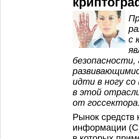
криптогра
Пр
ра
с 
яв
безопасности, 
развивающимис
идти в ногу с
в этой отрасл
от госсектора
Рынок средств
информации (С
в которых прим