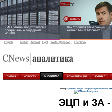
«Mr. Сумкин» подготовился к
Как строился электронный
прекращению поддержки
бизнес Банка Москвы?
WS2003
English
Mobile
Android
Light
Twitter (topnews)
Facebook
Заоблачная оптимизация: как
Рейтинг CNewsInfrastructure 20
Faberlic изменил подход к
приглашаем участвовать
аналитике
АНАЛИТИКА
CNEWS
НОВОСТИ
КОНФЕРЕНЦИИ
ЖУРНАЛ
Обзор
Средства защиты информации и бизнеса 200
ЭЦП и 3А 