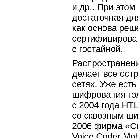
и др.. При это
достаточная дл
как основа ре
сертифицирован
с гостайной.
Распространени
делает все ост
сетях. Уже ест
шифрования го
с 2004 года Н
со сквозным ши
2006 фирма
«С
Voice Coder Mo