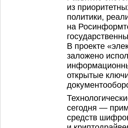
из приоритетн
политики, реал
на Росинформт
государственны
В проекте «эле
заложено испол
информационным
открытые ключ
документообор
Технологически
сегодня — приме
средств шифро
и криптодрайве