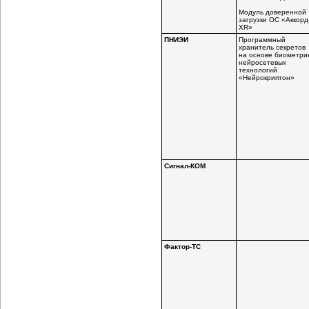
Модуль доверенной
загрузки ОС «Аккорд
XR»
ПНИЭИ
Программный
хранитель секретов
на основе биометри
нейросетевых
технологий
«Нейрокриптон»
Сигнал-КОМ
Фактор-ТС