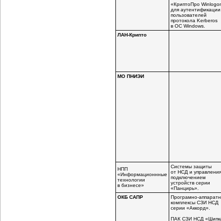
«КриптоПро Winlogo
для аутентификации
пользователей
протокола Kerberos
в ОС Windows.
ЛАН-Крипто
МО ПНИЭИ
Системы защиты
НПП
от НСД и управлени
«Информационнные
подключением
технологии
устройств серии
в бизнесе»
«Панцирь».
ОКБ САПР
Програмно-аппарат
комплексы СЗИ НСД
серии «Аккорд».
ПАК СЗИ НСД «Шипк