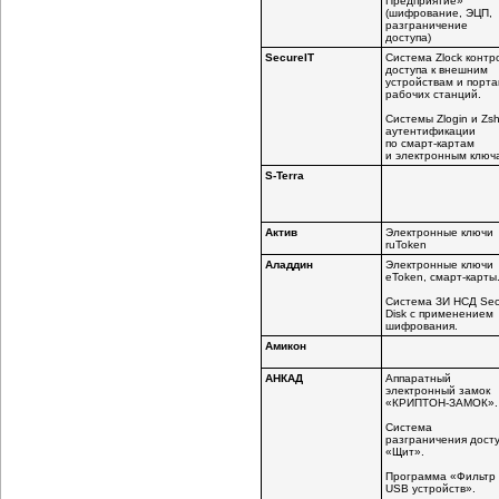
Предприятие»
(шифрование, ЭЦП,
разграничение
доступа)
SecureIT
Система Zlock контр
доступа к внешним
устройствам и порт
рабочих станций.
Системы Zlogin и Zsh
аутентификации
по смарт-картам
и электронным ключ
S-Terra
Актив
Электронные ключи
ruToken
Аладдин
Электронные ключи
eToken, смарт-карты
Система ЗИ НСД Sec
Disk с применением
шифрования.
Амикон
АНКАД
Аппаратный
электронный замок
«КРИПТОН-ЗАМОК».
Система
разграничения дост
«Щит».
Программа «Фильтр
USB устройств».