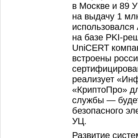
в Москве и 89 
на выдачу 1 мл
использовался
на базе
PKI-ре
UniCERT компан
встроены росси
сертифицирова
реализует «Ин
«КриптоПро» д
службы — буде
безопасного эл
УЦ.
Развитие систе