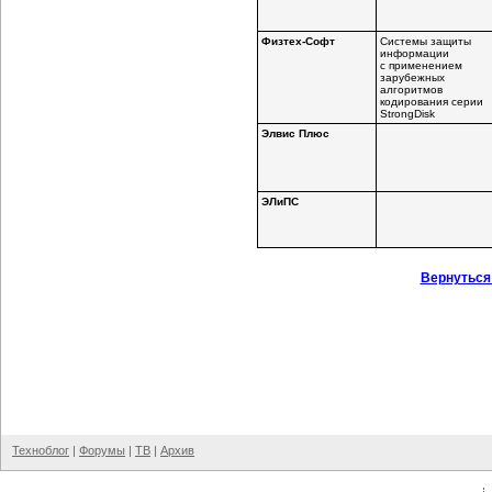
Физтех-Софт
Системы защиты
информации
с применением
зарубежных
алгоритмов
кодирования серии
StrongDisk
Элвис Плюс
ЭЛиПС
Вернуться
Техноблог
|
Форумы
|
ТВ
|
Архив