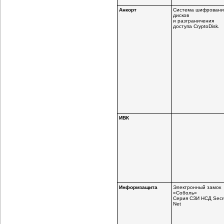
Анкорт
Система шифровани
дисков
и разграничения
доступа CryptoDisk.
ИВК
Информзащита
Электронный замок
«Соболь»
Серия СЗИ НСД Secr
Net