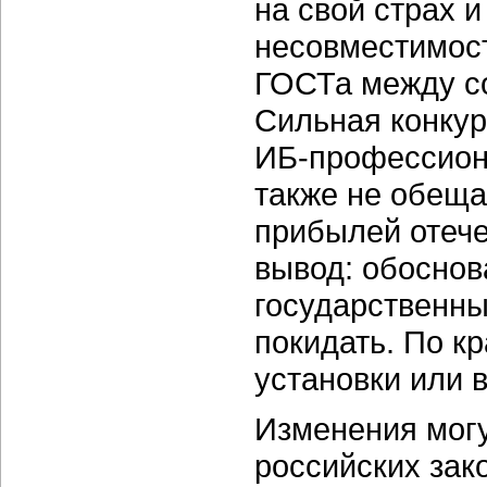
на свой страх 
несовместимост
ГОСТа между с
Сильная конку
ИБ-профессио
также не обеща
прибылей отеч
вывод: обосно
государственн
покидать. По кр
установки или 
Изменения могу
российских зак