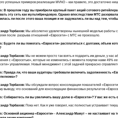
ого успешных примеров реализации MVNO – как правило, это достаточно ни
: В прошлом году вы приобрели крупный пакет акций сотового ритейлер
вать эту сеть как мультибрендовую. Однако впоследствии МТС разорвала
илась ли после этого ваша позиция и не задумались ли вы над тем, что
сандр Торбахов:
Мы абсолютно удовлетворены нынешней моделью работы с 
егия после разрыва отношений «Евросети» с МТС не произошло.
: Будете ли вы помогать «Евросети» расплатиться с долгами, объем кот
?
сандр Торбахов:
Мы не можем просто так взять и подарить им деньги, у нас
ения с «Евросетью», которые не изменились с момента покупки нами 49% ее 
сети» управляемая. Новый менеджмент с этой задачей прекрасно справляет
: Правда ли, что ваши аудиторы требовали включить задолженность «Ев
пелкома»?
сандр Торбахов:
Мы обсуждали вопрос консолидации показателей «Евросети
у выводу, что оснований для консолидации финансовых результатов «Евросе
: Собираетесь ли вы увеличить вашу долю в «Евросети»? У вас же есть о
сандр Торбахов:
Пока нет. Как я уже говорил, нас полностью устраивает те
: Основной акционер «Евросети» - Александр Мамут – не настаивает на 
или акции компании?