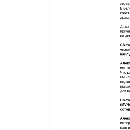
лидер
В цел
собст
драма
Даже 
причи
на де
CNews
«наци
наилу
Алек
исклю
Что к
бы но
подхо
прихо
для н
CNews
(MVNO
сотов
Алек
интер
наш р