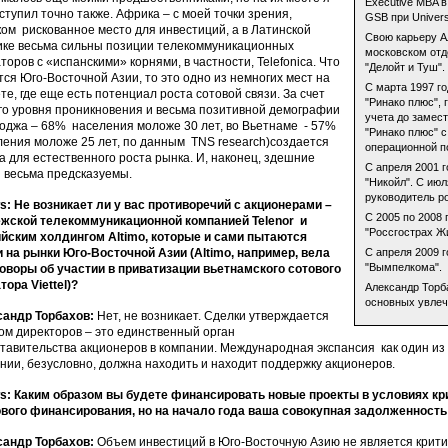
Executive MBA 
ступил точно также. Африка – с моей точки зрения,
GSB при Univers
ом рискованное место для инвестиций, а в Латинской
Свою карьеру Ал
ке весьма сильны позиции телекоммуникационных
московском отд
торов с «испанскими» корнями, в частности, Telefonica. Что
"Делойт и Туш".
тся Юго-Восточной Азии, то это одно из немногих мест на
С марта 1997 г
те, где еще есть потенциал роста сотовой связи. За счет
"Ринако плюс", 
го уровня проникновения и весьма позитивной демографии
учета до замес
оджа – 68% населения моложе 30 лет, во Вьетнаме - 57%
"Ринако плюс" с
ения моложе 25 лет, по данным TNS research)создается
операционной п
а для естественного роста рынка. И, наконец, здешние
С апреля 2001 
 весьма предсказуемы.
"Никойл". С июл
руководитель р
: Не возникает ли у вас противоречий с акционерами –
C 2005 по 2008 
жской телекоммуникационной компанией Telenor и
"Россгострах Жи
йским холдингом Altimo, которые и сами пытаются
 на рынки Юго-Восточной Азии (Altimo, например, вела
С апреля 2009 
"Вымпелкома".
оворы об участии в приватизации вьетнамского сотового
тора Viettel)?
Александр Торб
основных увлече
сандр Торбахов:
Нет, не возникает. Сделки утверждается
ом директоров – это единственный орган
тавительства акционеров в компании. Международная экспансия как один из 
нии, безусловно, должна находить и находит поддержку акционеров.
: Каким образом вы будете финансировать новые проекты в условиях кри
вого финансирования, но на начало года ваша совокупная задолженность
сандр Торбахов:
Объем инвестиций в Юго-Восточную Азию не является крити