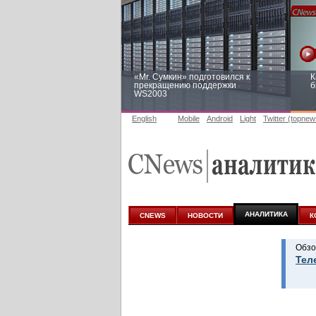
«Mr. Сумкин» подготовился к
К
прекращению поддержки
б
WS2003
English
Mobile
Android
Light
Twitter (topnew
Заоблачная оптимизация: как
Р
Faberlic изменил подход к
п
аналитике
АНАЛИТИКА
CNEWS
НОВОСТИ
К
Обзо
Тел