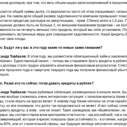
онов долларов, при том, что весь объем наших капиталовложений в прошлом 
асается общей суммы долга, то журналисты часто об этом спрашивают, силь
ции. На самом деле общий размер задолженности компании превышает показ
нтов по кредитам, расходов на амортизацию, - прим. CNews) всего в 1,6 раз
ошение должно быть не больше 2, по внешним банковским правилам – не бол
женности на четверть меньше того предела, который мы себе установили. П
ринимать экстренные меры для сокращения задолженности. Наши кредиты бр
сят свои плоды.
: Будут ли у вас в это году какие-то новые заимствования?
сандр Торбахов:
В этом году мы разместили облигационный займ и заключили
банке». Единственный нюанс – теперь мы стараемся брать кредиты в рублях.
 к доллару стало трудно управлять конечным финансовым результатом. Собст
але прошлого года и I квартале текущего года мы получили финансовый убыто
ошло.
: Разве кто-то сейчас готов давать кредиты в рублях?
сандр Торбахов:
Наши рублевые облигации, размещенные в начале июля, бы
нке вообще сложилась очень интересная ситуация: с началом кризиса банки 
ды, стали играть на курсах валют. К новому году банки неплохо на этом зараб
ть), но все понимали, что долго так продолжаться не может. И вот сейчас сло
давать кредиты, а кому - они не знают. Таких заемщиков, как «Вымпелком», не т
рвых, мы соответствуем всем критериям отчетности – как российской, так и з
оммуникаций, которая в кризис показала свою устойчивость - в отличие, напр
на 60%, или от строительной сферы, чье будущее вообще абсолютно непред