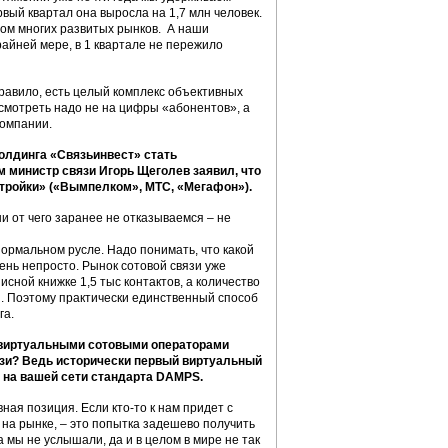
вый квартал она выросла на 1,7 млн человек.
зом многих развитых рынков. А наши
райней мере, в 1 квартале не пережило
правило, есть целый комплекс объективных
, смотреть надо не на цифры «абонентов», а
компании.
олдинга «Связьинвест» стать
м министр связи Игорь Щеголев заявил, что
тройки» («Вымпелком», МТС, «Мегафон»).
ни от чего заранее не отказываемся – не
нормальном русле. Надо понимать, что какой
ень непросто. Рынок сотовой связи уже
исной книжке 1,5 тыс контактов, а количество
 Поэтому практически единственный способ
га.
 виртуальными сотовыми операторами
язи? Ведь исторически первый виртуальный
о на вашей сети стандарта DAMPS.
вная позиция. Если кто-то к нам придет с
 на рынке, – это попытка задешево получить
 мы не услышали, да и в целом в мире не так