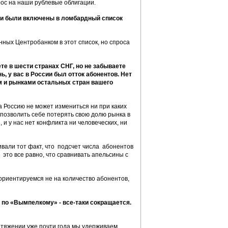
рос на наши рублевые облигации.
они были включены в ломбардный список
енных Центробанком в этот список, но спроса
е в шести странах СНГ, но не забываете
, у вас в России был отток абонентов. Нет
м и рынками остальных стран вашего
а Россию не может измениться ни при каких
позволить себе потерять свою долю рынка в
 и у нас нет конфликта ни человеческих, ни
ивали тот факт, что подсчет числа абонентов
 это все равно, что сравнивать апельсины с
ориентируемся не на количество абонентов,
 по «Вымпелкому» - все-таки сокращается.
отяжении уже почти года мы удерживаем