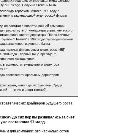
в одной из ведущих бизнес-школ мира Chicago
ity of Chicago. Получил степень MBA.
ександр Торбахов начал в 1995 году в
елении международной аудиторской фирмы
ода он работал в инвестиционной компании
где прошел путь от менеджера управленческого
тителя финансового директора. После слияния
 группой "Никойл" в 1998 году руководил блоком
оддержки инвестиционного банка.
года являлся финансовым директором ИБГ
я 2004 года - первый вице-президент,
озничного направления.
гг. в должности генерального директора
знь".
года является генеральным директором
ахов женат, имеет двоих сыновей. Среди
ний – чтение и спорт (хоккей).
стратегических драйверов будущего роста
зиса? До сих пор вы развивались за счет
 уже составляла $7 млрд.
чным для компании: это несколько сотен