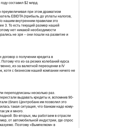
году составил $2 млрд.
но преувеличивая при этом драматизм
атель EBIDTA (прибыль до уплаты налогов,
. По нашим внутренним правилам это
ее 3. То есть текущий размер нашей
оэтому нет никакой необходимости
ались не зря – они пошли на развитие и
 договор о получении кредита в
 Потому что из-за резких колебаний курса
венно, из-за валютной переоценки в IV
к, хотя с бизнесом нашей компании ничего не
ли переподписаны несколько раз.
перестали выдавать кредиты и, вспомнив 90-
отали (благо Центробанк им позволил это
жилась такая ситуация, что банкам надо кому-
ак уж и много.
ападной. Во-вторых, мы работаем в отрасли
имер, от автомобильной индустрии, где спрос
сказуемо. Поэтому «Вымпелком» в