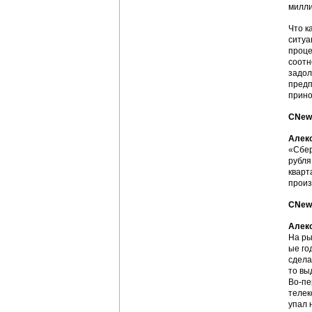
милли
Что к
ситуа
проце
соотн
задол
предп
прино
CNews
Алек
«Сбер
рубля
кварт
произ
CNews
Алек
На ры
ые го
сдела
то вы
Во-пе
телек
упал 