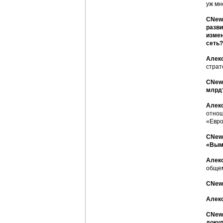
уж мн
CNews
разви
измен
сеть?
Алек
страт
CNews
млрд
Алек
отнош
«Евро
CNews
«Вым
Алек
общем
CNews
Алек
CNews
докуп