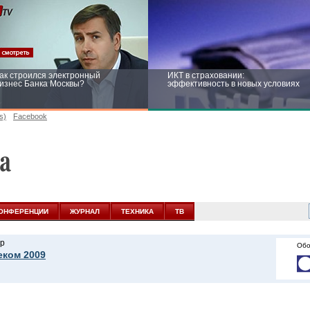
ак строился электронный
ИКТ в страховании:
изнес Банка Москвы?
эффективность в новых условиях
s)
Facebook
ейтинг CNewsInfrastructure 2015:
Информационная безопасность
риглашаем участвовать
бизнеса и госструктур: развитие в
новых условиях
ОНФЕРЕНЦИИ
ЖУРНАЛ
ТЕХНИКА
ТВ
р
Обо
еком 2009