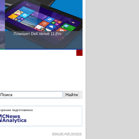
Планшет Dell Venue 11 Pro
Пора выбирать Fujitsu!
зрение подготовлено
версия для печати