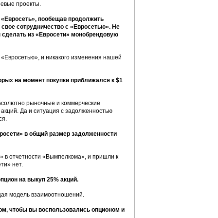
шевые проекты.
а «Евросеть», пообещав продолжить
 свое сотрудничество с «Евросетью». Не
бы сделать из «Евросети» монобрендовую
«Евросетью», и никакого изменения нашей
орых на момент покупки приближался к $1
 абсолютно рыночные и коммерческие
акций. Да и ситуация с задолженностью
ся.
росети» в общий размер задолженности
» в отчетности «Вымпелкома», и пришли к
ти» нет.
пцион на выкуп 25% акций.
кущая модель взаимоотношений.
том, чтобы вы воспользовались опционом и