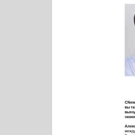
CNews
вы та
выход
эконо
Алек
между