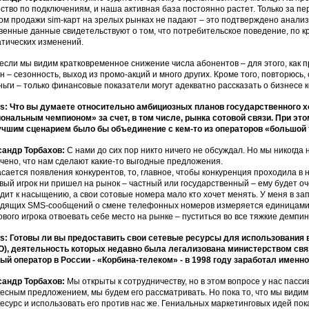
ство по подключениям, и наша активная база постоянно растет. Только за пер
ом продажи sim-карт на зрелых рынках не падают – это подтверждено анали
венные данные свидетельствуют о том, что потребительское поведение, по к
тических изменений.
если мы видим кратковременное снижение числа абонентов – для этого, как 
н – сезонность, выход из промо-акций и много других. Кроме того, повторюсь
ньги – только финансовые показатели могут адекватно рассказать о бизнесе 
: Что вы думаете относительно амбициозных планов государственного х
ональным чемпионом» за счет, в том числе, рынка сотовой связи. При это
чшим сценарием было бы объединение с кем-то из операторов «большой 
сандр Торбахов:
С нами до сих пор никто ничего не обсуждал. Но мы никогда 
чено, что нам сделают какие-то выгодные предложения.
асается появления конкурентов, то, главное, чтобы конкуренция проходила в 
вый игрок ни пришел на рынок – частный или государственный – ему будет оч
дит к насыщению, а свои сотовые номера мало кто хочет менять. У меня в зап
дящих SMS-сообщений о смене телефонных номеров измеряется единицами.
ового игрока отвоевать себе место на рынке – пуститься во все тяжкие демпин
: Готовы ли вы предоставить свои сетевые ресурсы для использования
), деятельность которых недавно была легализована министерством св
ый оператор в России - «Корбина-телеком» - в 1998 году заработал именн
сандр Торбахов:
Мы открыты к сотрудничеству, но в этом вопросе у нас пасси
есным предложением, мы будем его рассматривать. Но пока то, что мы видим
есурс и использовать его против нас же. Гениальных маркетинговых идей пока