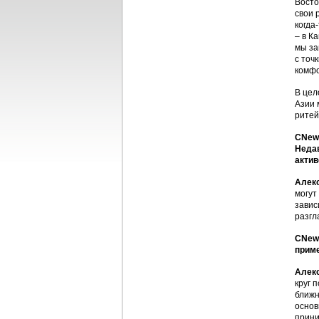
Восто
свои 
когда
– в К
мы за
с точ
комфо
В цел
Азии 
ритей
CNews
Недав
актив
Алек
могут
завис
разгл
CNews
приме
Алек
круг 
ближн
основ
прини