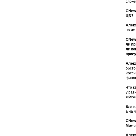
сложи
CNews
ЦБ?
Алек
на их
CNews
ли пр
ли ко
прис
Алек
обсто
Росси
финан
Что к
у раз
яблок
Для н
а на 
CNews
Может
Алек