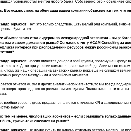
вшихся условиях стал мечтой любого банка. Собственно, это и объясняет сп
: Возможно, спрос на облигации вашей компании объясняется тем, что 
сандр Торбахов:
Нет, это только следствие. Есть целый ряд компаний, включ
 ценные бумаги нет.
: «Вымпелком» стал лидером по международной экспансии – вы работает
и этом о своем домашнем рынке? Согласно отчету AC&M Consulting за июнь
нфликта интереса при распределении ресурсов между российским рынко
утствия?
сандр Торбахов:
Россия является донором всей группы, поэтому наш фокус н
ятельствах. Даже при условии самых феерических побед в Азии мы не можем 
и. К тому же наши операции на азиатских рынках пока еще не слишком велики,
совых ресурсов между ними и российским бизнесом.
асается отчетов AC&M и других аналитических агентств, то мы всегда подчерк
ных операторов ведется по различным методикам. Полагаться на эти отчеты -
ами.
ас вообще уровень gross-продаж не является ключевым KPI и самоцелью, мы 
чистую выручку.
: Тем не менее, число ваших абонентов – если сравнивать только данные
 быть, кризис-таки сказался на рынке?
сандр Торбахов:
Не нужно судить по одному отдельно взятому месяцу. На пр