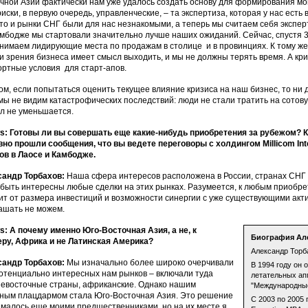
чной Азии фактически нам уже удалось создать основу для формирования мощ
риски, в первую очередь, управленческие, – та экспертиза, которая у нас есть 
-то и рынки СНГ были для нас незнакомыми, а теперь мы считаем себя экспер
амбодже мы стартовали значительно лучше наших ожиданий. Сейчас, спустя 
нимаем лидирующие места по продажам в столице и в провинциях. К тому же, в
ки зрения бизнеса имеет смысл выходить, и мы не должны терять время. А к
ртные условия для старт-апов.
ом, если попытаться оценить текущее влияние кризиса на наш бизнес, то ни д
мы не видим катастрофических последствий: люди не стали тратить на сотов
л не уменьшается.
: Готовы ли вы совершать еще какие-нибудь приобретения за рубежом? 
но прошли сообщения, что вы ведете переговоры с холдингом Millicom Inte
ов в Лаосе и Камбодже.
сандр Торбахов:
Наша сфера интересов расположена в России, странах СНГ 
 быть интересны любые сделки на этих рынках. Разумеется, к любым приобр
ит от размера инвестиций и возможности синергии с уже существующими акт
ашать не можем.
: А почему именно Юго-Восточная Азия, а не, к
Биография Ал
ру, Африка и не Латинская Америка?
Александр Торба
сандр Торбахов:
Мы изначально более широко очерчивали
В 1994 году он
потенциально интересных нам рынков – включали туда
летательных апп
евосточные страны, африканские. Однако нашим
"Международные
ным плацдармом стала Юго-Восточная Азия. Это решение
С 2003 по 2005 
малось еще моими предшественниками, но на их месте я