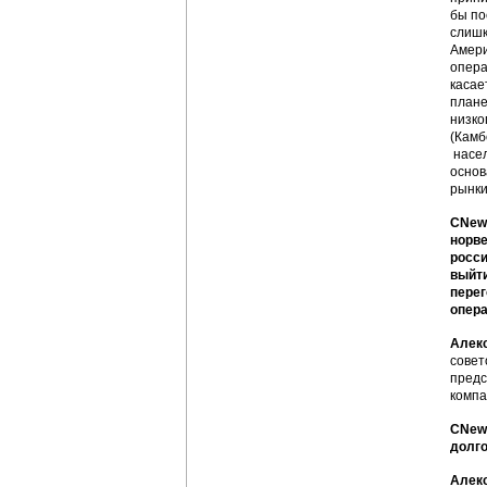
бы по
слишк
Амери
опера
касае
плане
низко
(Камб
насел
основ
рынки
CNews
норве
росси
выйти
перег
опера
Алек
совет
предс
компа
CNews
долго
Алек