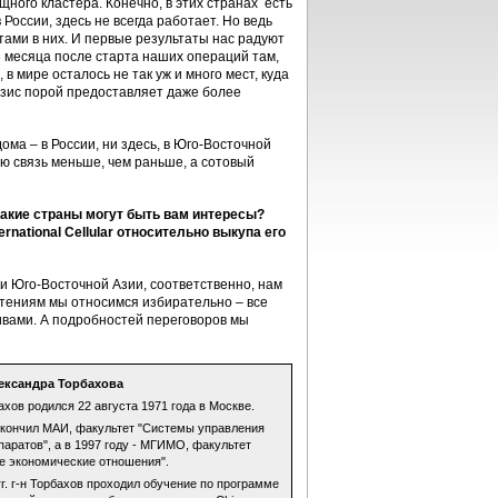
ного кластера. Конечно, в этих странах есть
в России, здесь не всегда работает. Но ведь
тами в них. И первые результаты нас радуют
3 месяца после старта наших операций там,
 мире осталось не так уж и много мест, куда
ризис порой предоставляет даже более
ома – в России, ни здесь, в Юго-Восточной
ую связь меньше, чем раньше, а сотовый
Какие страны могут быть вам интересы?
rnational Cellular относительно выкупа его
и Юго-Восточной Азии, соответственно, нам
етениям мы относимся избирательно – все
ивами. А подробностей переговоров мы
ександра Торбахова
хов родился 22 августа 1971 года в Москве.
 окончил МАИ, факультет "Системы управления
аратов", а в 1997 году - МГИМО, факультет
 экономические отношения".
гг. г-н Торбахов проходил обучение по программе