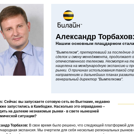
Александр Торбахов
Нашим основным плацдармом стала
"Вымпелком", претерпевший за последние д
сделок и смену менеджмента, продолжает 
отечественного телекома. Несмотря на те
нацелена на международную экспансию и п
рынки. О причинах использования такой ст
направлениях и дальнейших планах развити
генеральный директор "Вымпелкома".
: Сейчас вы запускаете сотовую сеть во Вьетнаме, недавно
кже запустились в Камбодже. Насколько это оправданно –
ить на далекие незнакомые рынки - в свете нынешней
мической ситуации?
сандр Торбахов:
В свое время было решено, что следующей платформой для
народная экспансия. Мы очертили для себя несколько региональных рынков 