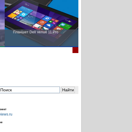
Планшет Dell Venue 11 Pro
Пора выбирать Fujitsu!
оект
ке