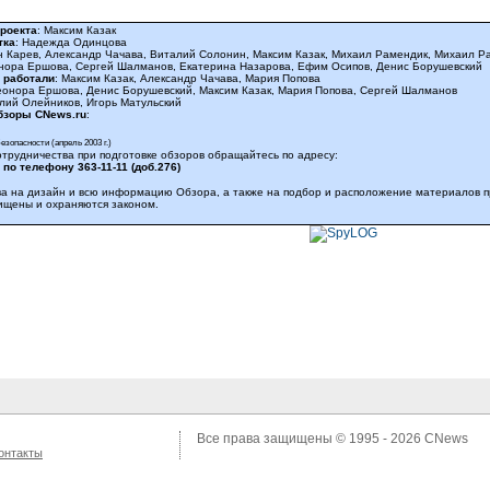
роекта
: Максим Казак
тка
: Надежда Одинцова
н Карев, Александр Чачава, Виталий Солонин, Максим Казак, Михаил Рамендик, Михаил Ра
нора Ершова, Сергей Шалманов, Екатерина Назарова, Ефим Осипов, Денис Борушевский
 работали
: Максим Казак, Александр Чачава, Мария Попова
еонора Ершова, Денис Борушевский, Максим Казак, Мария Попова, Сергей Шалманов
алий Олейников, Игорь Матульский
зоры CNews.ru
:
зопасности (апрель 2003 г.)
отрудничества при подготовке обзоров обращайтесь по адресу:
 по телефону
363-11-11 (доб.276)
ва на дизайн и всю информацию Обзора, а также на подбор и расположение материалов 
ищены и охраняются законом.
Все права защищены © 1995 - 2026
CNews
онтакты