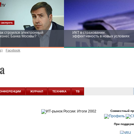
ак строился электронный
ИКТ в страховании:
изнес Банка Москвы?
эффективность в новых условиях
s)
Facebook
ейтинг CNewsInfrastructure 2015:
Информационная безопасность
риглашаем участвовать
бизнеса и госструктур: развитие в
новых условиях
ОНФЕРЕНЦИИ
ЖУРНАЛ
ТЕХНИКА
ТВ
Совместный пр
При поддерж