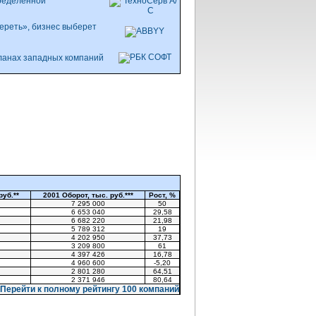
пределенной
мереть», бизнес выберет
планах западных компаний
руб.**
2001 Оборот, тыс. руб.***
Рост, %
7 295 000
50
6 653 040
29,58
6 682 220
21,98
5 789 312
19
4 202 950
37,73
3 209 800
61
4 397 426
16,78
4 960 600
-5,20
2 801 280
64,51
2 371 946
80,64
Перейти к полному рейтингу
100 компаний