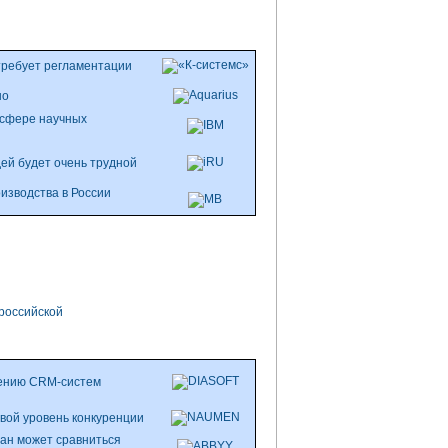
требует регламентации
но
 сфере научных
дей
будет очень трудной
изводства в России
российской
рению CRM-систем
овой уровень конкуренции
тан может сравниться