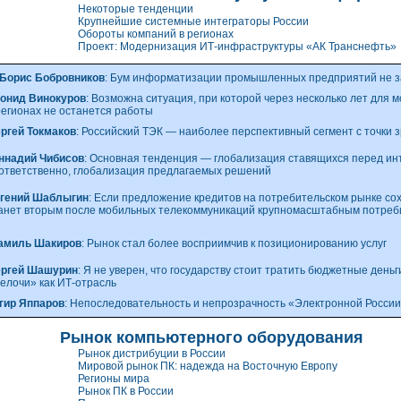
Некоторые тенденции
Крупнейшие системные интеграторы России
Обороты компаний в регионах
Проект: Модернизация ИТ-инфраструктуры «АК Транснефть»
Борис Бобровников
: Бум информатизации промышленных предприятий не з
онид Винокуров
: Возможна ситуация, при которой через несколько лет для 
регионах не останется работы
ргей Токмаков
: Российский ТЭК — наиболее перспективный сегмент с точки 
ннадий Чибисов
: Основная тенденция — глобализация ставящихся перед инт
ответственно, глобализация предлагаемых решений
гений Шаблыгин
: Если предложение кредитов на потребительском рынке сох
анет вторым после мобильных телекоммуникаций крупномасштабным потреб
амиль Шакиров
: Рынок стал более восприимчив к позиционированию услуг
ргей Шашурин
: Я не уверен, что государству стоит тратить бюджетные деньг
елочи» как ИТ-отрасль
гир Яппаров
: Непоследовательность и непрозрачность «Электронной России
Рынок компьютерного оборудования
Рынок дистрибуции в России
Мировой рынок ПК: надежда на Восточную Европу
Регионы мира
Рынок ПК в России