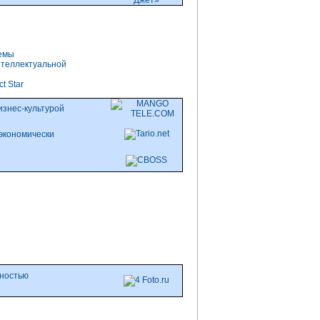
темы
нтеллектуальной
t Star
изнес-культурой
 экономически
лностью