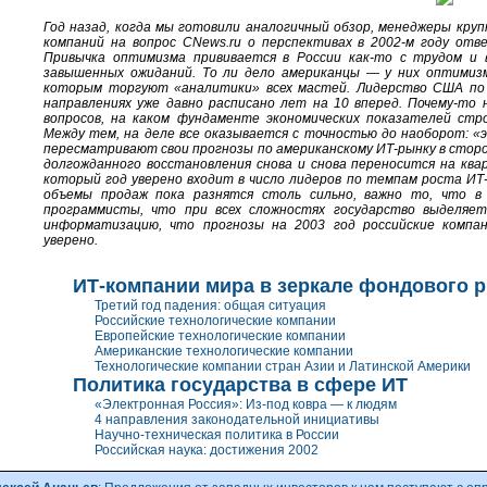
Год назад, когда мы готовили аналогичный обзор, менеджеры кру
компаний на вопрос CNews.ru о перспективах в
2002-м
году отве
Привычка оптимизма прививается в России
как-то
с трудом и в
завышенных ожиданий. То ли дело американцы — у них оптимиз
которым торгуют «аналитики» всех мастей. Лидерство США по 
направлениях уже давно расписано лет на 10 вперед.
Почему-то
н
вопросов, на каком фундаменте экономических показателей стр
Между тем, на деле все оказывается с точностью до наоборот: «
пересматривают свои прогнозы по американскому
ИТ-рынку
в сторо
долгожданного восстановления снова и снова переносится на ква
который год уверено входит в число лидеров по темпам роста
ИТ
объемы продаж пока разнятся столь сильно, важно то, что в
программисты, что при всех сложностях государство выделяет
информатизацию, что прогнозы на 2003 год российские компа
уверено.
ИТ-компании
мира в зеркале фондового 
Третий год падения: общая ситуация
Российские технологические компании
Европейские технологические компании
Американские технологические компании
Технологические компании стран Азии и Латинской Америки
Политика государства в сфере ИТ
«Электронная Россия»: Из-под ковра — к людям
4 направления законодательной инициативы
Научно-техническая политика в России
Российская наука: достижения 2002