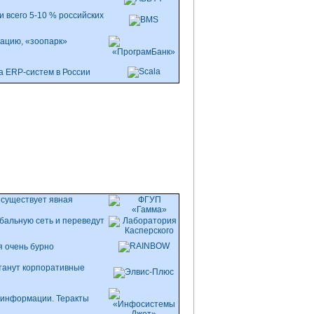
 всего 5-10 % российских
зацию, «зоопарк»
а ERP-систем в России
 существует явная
бальную сеть и переведут
я очень бурно
станут корпоративные
 информации. Теракты