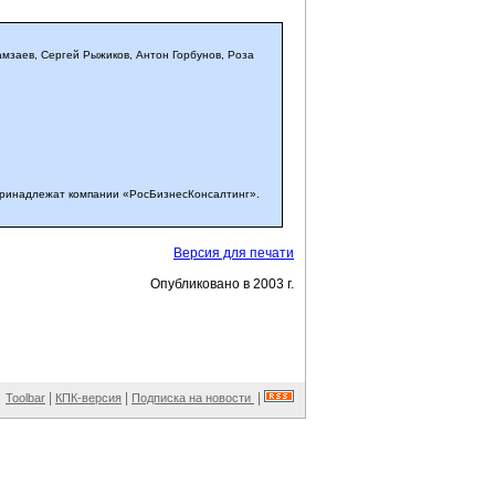
мзаев, Сергей Рыжиков, Антон Горбунов, Роза
принадлежат компании «РосБизнесКонсалтинг».
Версия для печати
Опубликовано в 2003 г.
|
|
|
Toolbar
КПК-версия
Подписка на новости