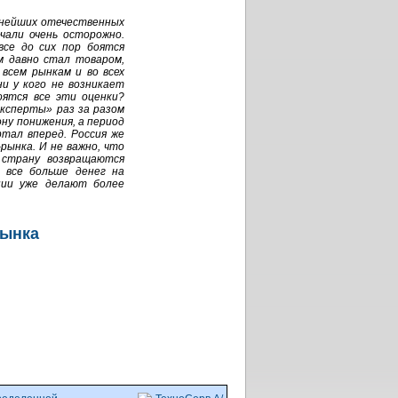
пнейших отечественных
чали очень осторожно.
се до сих пор боятся
м давно стал товаром,
всем рынкам и во всех
и у кого не возникает
оятся все эти оценки?
эксперты» раз за разом
ну понижения, а период
ртал вперед. Россия же
-рынка.
И не важно, что
 страну возвращаются
 все больше денег на
нии уже делают более
рынка