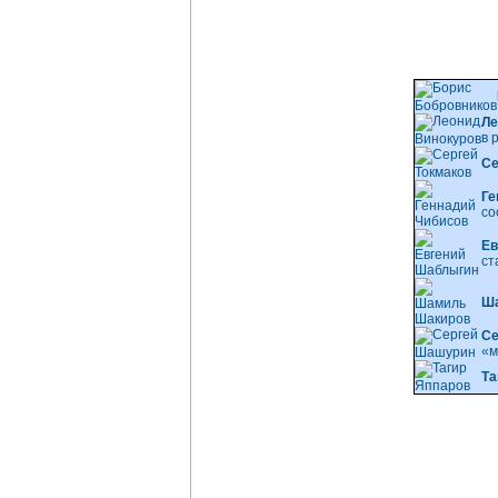
Ле
в 
Се
Ге
со
Ев
ст
Ш
Се
«м
Та