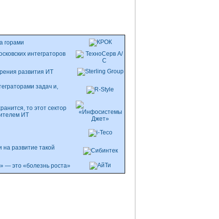
а горами
московских интеграторов
зрения развития ИТ
еграторами задач и,
ранится, то этот сектор
ителем ИТ
и на развитие такой
» — это «болезнь роста»