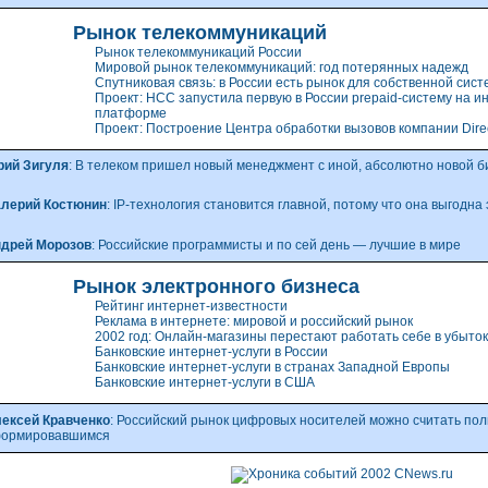
Рынок телекоммуникаций
Рынок телекоммуникаций России
Мировой рынок телекоммуникаций: год потерянных надежд
Спутниковая связь: в России есть рынок для собственной сис
Проект: НСС запустила первую в России
prepaid-систему
на и
платформе
Проект: Построение Центра обработки вызовов компании Direc
ий Зигуля
: В телеком пришел новый менеджмент с иной, абсолютно новой
б
лерий Костюнин
:
IP-технология
становится главной, потому что она выгодна
дрей Морозов
: Российские программисты и по сей день — лучшие в мире
Рынок электронного бизнеса
Рейтинг интернет-известности
Реклама в интернете: мировой и российский рынок
2002 год: Онлайн-магазины перестают работать себе в убыток
Банковские интернет-услуги в России
Банковские интернет-услуги в странах Западной Европы
Банковские интернет-услуги в США
ексей Кравченко
: Российский рынок цифровых носителей можно считать по
ормировавшимся