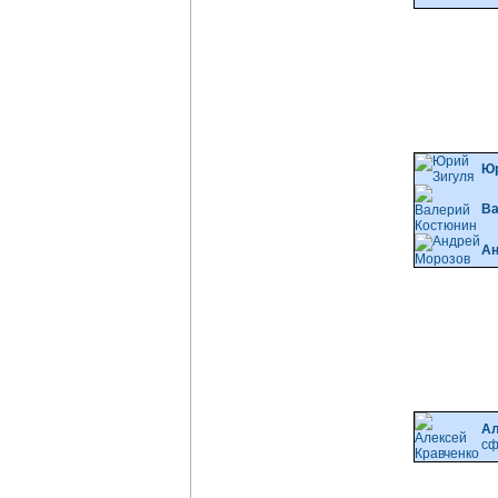
Юр
Ва
Ан
Ал
сф