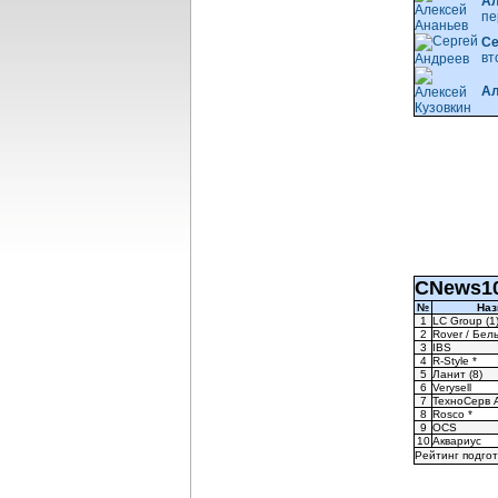
Ал
пе
Се
вт
Ал
CNews10
№
Наз
1
LC Group (1
2
Rover / Бел
3
IBS
4
R-Style *
5
Ланит (8)
6
Verysell
7
ТехноСерв 
8
Rosco *
9
OCS
10
Аквариус
Рейтинг подгот