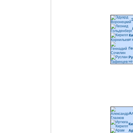
Ки
и 
Ге
Ру
не
Ал
Ки
Ар