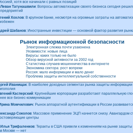
Россией, хотя все начинали с равных позиций
Леван Татунашвили
: Вопросы автоматизации своего бизнеса сегодня решили
предприятий
гений Хохлов
: В крупном банке, несмотря на огромные затраты на автомати
избежен
дрей Шабанов
: Иностранные инвестиции — основной фактор развития рынк
Рынок информационной безопасности
Электронная слежка почти узаконена
Уязвимости: новые лица
Вирусы: каких только не было
Обзор вирусной активности за 2002 год
Статистика случаев мошенничества в интернете
Экономика сектора: рост вопреки
Россия: мало информации и мало денег
Проблема защиты интеллектуальной собственности
ргей Иванищак
: В наиболее доходных сегментах рынка защиты информации
игополия
вгений Касперский
: Крупнейшие корпорации разработают параллельную гло
 нее все
бизнес-коммуникации
Ирина Момчилович
: Рынок аппаратной аутентификации в России развиваетс
лександр Соколов
: Массовое применение ЭЦП начнется снизу. Авангардом 
остоверяющие центры
Илья Трифаленков
: Теракты в США привели к изменениям на рынке защиты
в Москве — нет