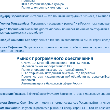
Прогнозы
КПК в России: падение кумира
Рынок электронных компонентов
Эдуард Воронецкий
: Интернет — это мощный инструмент бизнеса, а бизнес 
Леонид Гольденберг
: Говорить о насыщении рынка ПК в России пока явно ра
рилл Корнильев
: Развитие
grid-технологий
принесет нам немало открытий в
исследовательских разработок
ннадий Сочилин
: Без вступления в ВТО наша экспансия на рынки
стран-сосе
слан Тафинцев
: Затраты на создание полномасштабного компьютерного про
 окупятся никогда
Рынок программного обеспечения
CNews-10: Крупнейшие разработчики ПО России
Мировой рынок корпоративного ПО
Рынок операционных систем: полный штиль?
ПО с открытыми исходными текстами: год перелома
Проект: Автоматизации первичной обработки материалов Все
переписи
Автоматизация в банковской сфере России
ександр Глазков
: В ближайшем будущем банки не готовы к массовому внед
рилл Иртюга
: Open Source — один из немногих шансов России выйти на мир
ам Пахчанян
: По уровню развития рынка ИТ среди стран СНГ только Казахс