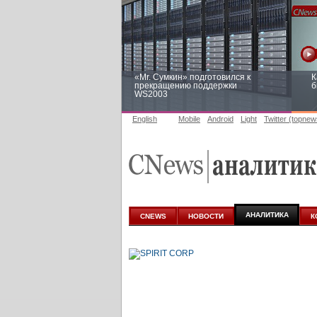
«Mr. Сумкин» подготовился к
К
прекращению поддержки
б
WS2003
English
Mobile
Android
Light
Twitter (topnew
Заоблачная оптимизация: как
Р
Faberlic изменил подход к
п
аналитике
АНАЛИТИКА
CNEWS
НОВОСТИ
К