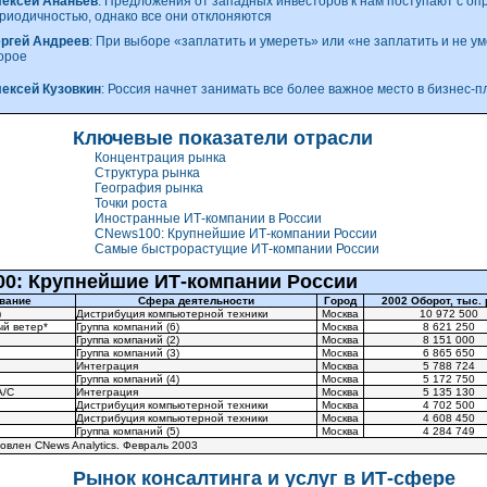
ексей Ананьев
: Предложения от западных инвесторов к нам поступают с о
риодичностью, однако все они отклоняются
ргей Андреев
: При выборе «заплатить и умереть» или «не заплатить и не у
орое
ексей Кузовкин
: Россия начнет занимать все более важное место в бизнес-
Ключевые показатели отрасли
Концентрация рынка
Структура рынка
География рынка
Точки роста
Иностранные
ИТ-компании
в России
CNews100: Крупнейшие
ИТ-компании
России
Самые быстрорастущие
ИТ-компании
России
0: Крупнейшие ИТ-компании России
вание
Сфера деятельности
Город
2002 Оборот, тыс. 
)
Дистрибуция компьютерной техники
Москва
10 972 500
ый ветер*
Группа компаний (6)
Москва
8 621 250
Группа компаний (2)
Москва
8 151 000
Группа компаний (3)
Москва
6 865 650
Интеграция
Москва
5 788 724
Группа компаний (4)
Москва
5 172 750
А/С
Интеграция
Москва
5 135 130
Дистрибуция компьютерной техники
Москва
4 702 500
Дистрибуция компьютерной техники
Москва
4 608 450
Группа компаний (5)
Москва
4 284 749
овлен CNews Analytics. Февраль 2003
Рынок консалтинга и услуг в
ИТ-сфере