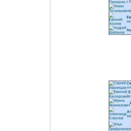
с 
Ев
не
Ан
Се
ол
Е
в
А
уд