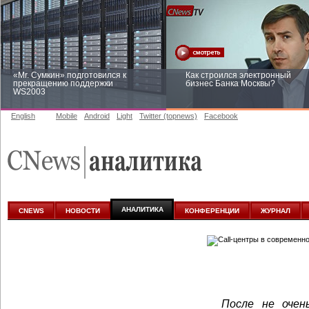
«Mr. Сумкин» подготовился к
Как строился электронный
прекращению поддержки
бизнес Банка Москвы?
WS2003
English
Mobile
Android
Light
Twitter (topnews)
Facebook
Заоблачная оптимизация: как
Рейтинг CNewsInfrastructure 20
Faberlic изменил подход к
приглашаем участвовать
аналитике
АНАЛИТИКА
CNEWS
НОВОСТИ
КОНФЕРЕНЦИИ
ЖУРНАЛ
После не оче