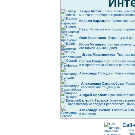
Инт
Тимур Аитов
: Если с помощью пра
магазина, то оборот торговой компа
Кирилл Варламов
: Самое значим
Павел Колесников
: Хорошо орган
Олег Кравченко
: Спрос на call-ц
Юрий Мазникер
: За первое полуг
составила 3,6 млн. долл.
Игорь Масленников
: Три года н
Сергей Панфилов
: В России акти
и потребительский спрос на это об
Александр Погодин
: Рынок
call-ц
Александра Самолюбова
: Росси
европейским тенденциям
Андрей Фролов
: Срок полного во
Валерий Тарасов
: Умение заказч
которые следует реализовать, выз
Александр Ученов
: Развитию рын
и не нужно
Call
Что
Осн