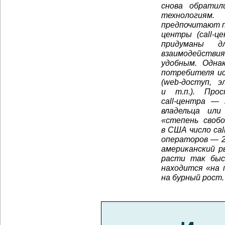
снова обратил
технологиям
предпочитают п
центры (
call-ц
придуманы д
взаимодействия
удобным. Одна
потребителя ис
(
web-доступ
, э
и т.п.). Про
call-центра
—
владельца или
«степень своб
в США число
ca
операторов — 2
американский р
расти так быс
находится «на 
на бурный рост.