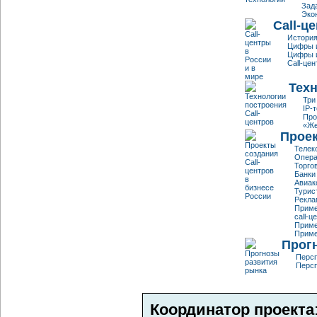
Зад
Эко
Call-ц
История
Цифры и
Цифры и
Call-це
Тех
Три
IP-
Про
«Же
Прое
Телек
Опера
Торго
Банки
Авиак
Турис
Рекла
Приме
call-ц
Приме
Приме
Прог
Персп
Персп
Координатор проекта