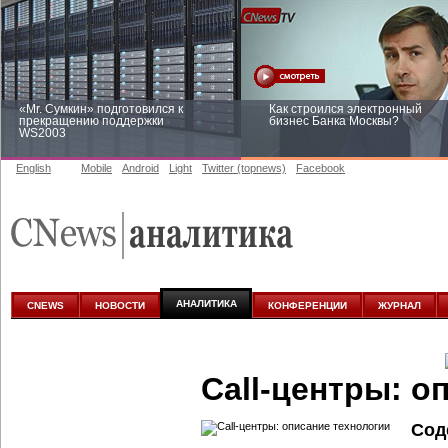
«Mr. Сумкин» подготовился к
Как строился электронный
прекращению поддержки
бизнес Банка Москвы?
WS2003
English
Mobile
Android
Light
Twitter (topnews)
Facebook
Заоблачная оптимизация: как
Рейтинг CNewsInfrastructure 20
Faberlic изменил подход к
приглашаем участвовать
аналитике
АНАЛИТИКА
CNEWS
НОВОСТИ
КОНФЕРЕНЦИИ
ЖУРНАЛ
Call-центры: о
Сод