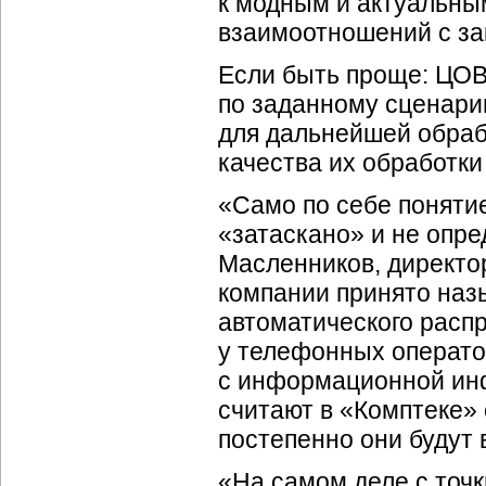
к модным и актуальны
взаимоотношений с за
Если быть проще: ЦОВ
по заданному сценар
для дальнейшей обрабо
качества их обработки
«Само по себе поняти
«затаскано» и не опре
Масленников, директо
компании принято наз
автоматического расп
у телефонных операто
с информационной инф
считают в «Комптеке» 
постепенно они будут 
«На самом деле с точк