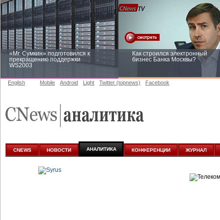
«Mr. Сумкин» подготовился к
Как строился электронный
прекращению поддержки
бизнес Банка Москвы?
WS2003
English
Mobile
Android
Light
Twitter (topnews)
Facebook
Заоблачная оптимизация: как
Рейтинг CNewsInfrastructure 20
Faberlic изменил подход к
приглашаем участвовать
аналитике
АНАЛИТИКА
CNEWS
НОВОСТИ
КОНФЕРЕНЦИИ
ЖУРНАЛ