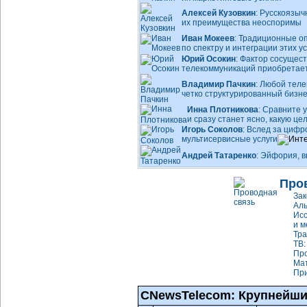
Алексей Кузовкин
: Русскоязы
их преимущества неоспоримы
Иван Мокеев
: Традиционные о
по спектру и интеграции этих ус
Юрий Осокин
: Фактор сосущес
телекоммуникаций приобретает
Владимир Пачкин
: Любой теле
четко структурированный бизн
Инна Плотникова
: Сравните 
и сразу станет ясно, какую ц
Игорь Соколов
: Вслед за цифр
мультисервисные услуги
Андрей Татаренко
: Эйфория, 
Про
Зак
Аль
Исс
и м
Тр
ТВ:
Про
Мат
При
CNewsTelecom: Крупнейши