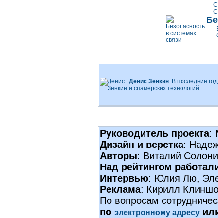
С
С
Бе
Денис Зенкин
: В последние го
и спамерских технологий
Руководитель проекта
:
Дизайн и верстка
: Наде
Авторы
: Виталий Солон
Над рейтингом работал
Интервью
: Юлия Лю, Эл
Реклама
: Кирилл Клиншо
По вопросам сотрудничес
по
или
электронному адресу