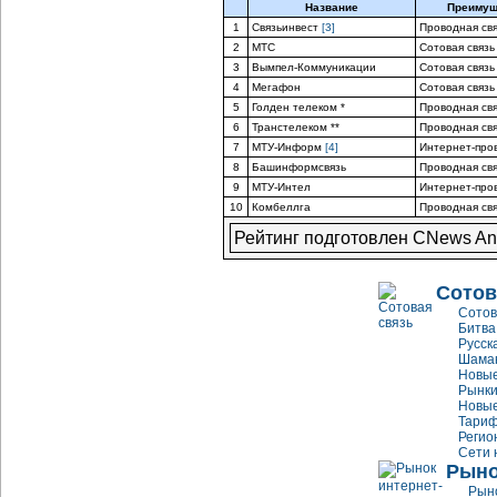
Название
Преимущ
1
Связьинвест
[3]
Проводная св
2
МТС
Сотовая связь
3
Вымпел-Коммуникации
Сотовая связь
4
Мегафон
Сотовая связь
5
Голден телеком *
Проводная св
6
Транстелеком **
Проводная св
7
МТУ-Информ
[4]
Интернет-про
8
Башинформсвязь
Проводная св
9
МТУ-Интел
Интернет-про
10
Комбеллга
Проводная св
Рейтинг подготовлен CNews Ana
Сотов
Сотов
Битва
Русск
Шаман
Новые
Рынки
Новые
Тариф
Регио
Сети 
Рыно
Рыно