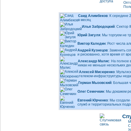
Опто
Поль
Саид Алимбеков
: К середине
в месяц
Илья Забродоцкий
: Сектор
Юрий Зигуля
: Мы торгуем не 
Виктор Каледин
: Рост числа 
Андрей Кузнецов
: Заменить с
и рискованно, хотя время от вр
Александр Малис
: На полное
никак не меньше нескольких д
Алексей Мисюренко
: Мульти
телеком-инфраструктуры
неда
Герман Мызовский
: Большая 
Олег Семечкин
: Мы докажем р
Евгений Юрченко
: Мы создали
служб и территориальных под
Сп
М
С
У