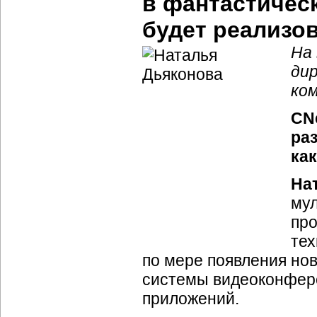
в фантастичес
будет реализо
На
ди
ко
CNe
ра
ка
На
мул
пр
тех
по мере появления но
системы видеоконфер
приложений.