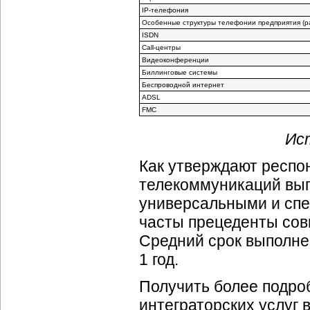
IP-телефония
Особенные структуры телефонии предприятия (
р
ISDN
Call-центры
Видеоконференции
Биллинговые системы
Беспроводной интернет
ADSL
FMC
Ист
Как утверждают респо
телекоммуникаций вып
универсальными и спе
часты прецеденты сов
Средний срок выполне
1 год.
Получить более подро
интеграторских услуг