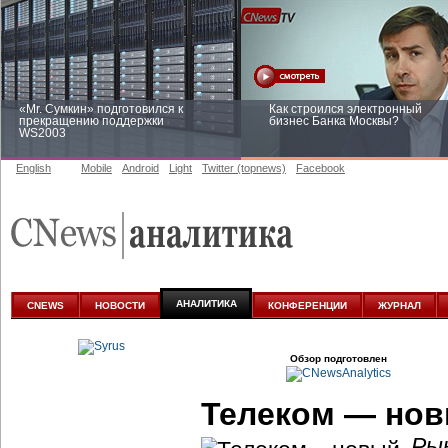
«Mr. Сумкин» подготовился к
Как строился электронный
прекращению поддержки
бизнес Банка Москвы?
WS2003
English
Mobile
Android
Light
Twitter (topnews)
Facebook
Заоблачная оптимизация: как
Рейтинг CNewsInfrastructure 20
Faberlic изменил подход к
приглашаем участвовать
аналитике
АНАЛИТИКА
CNEWS
НОВОСТИ
КОНФЕРЕНЦИИ
ЖУРНАЛ
Обзор подготовлен
Телеком — нов
Ры