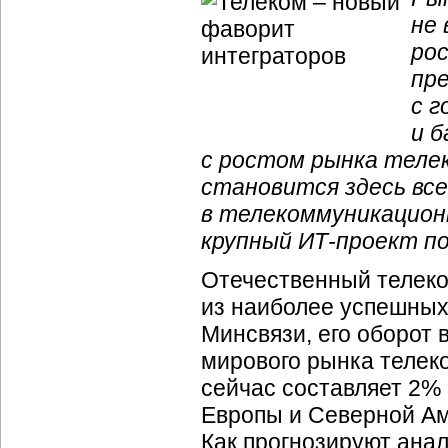
не 
ро
пр
с 
и б
с ростом рынка теле
становится здесь все
в телекоммуникацион
крупный
ИТ-проект
по
Отечественный телек
из наиболее успешных
Минсвязи, его оборот в
мирового рынка телек
сейчас составляет 2% 
Европы и Северной Ам
Как прогнозируют анал