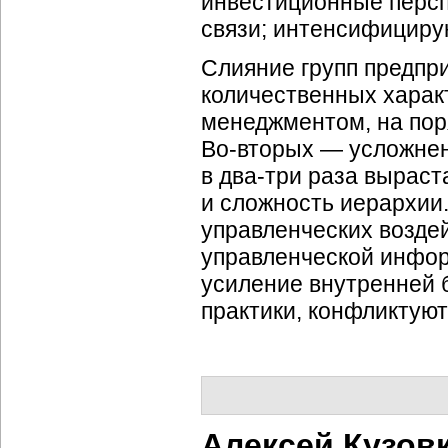
инвестиционные персп
связи; интенсифициру
Слияние групп предпр
количественных харак
менеджментом, на поря
Во-вторых
— усложнени
в
два-три
раза выраста
и сложность иерархии
управленческих воздей
управленческой инфор
усиление внутренней 
практики, конфликтую
Алексей Кузов