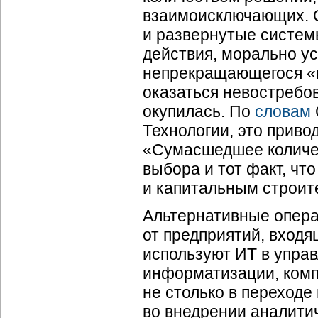
взаимоисключающих. 
и развернутые систем
действия, морально ус
непрекращающегося «в
оказаться невостребов
окупилась. По
словам
Технологии, это приво
«Сумасшедшее количес
выбора и тот факт, чт
и капитальным строит
Альтернативные операт
от предприятий, входя
используют ИТ в упра
информатизации, комп
не столько в переход
во внедрении аналити