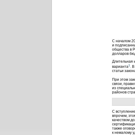
С началом 20
и подписанн
общества в Р
долларов бю
Длительная и
1
варианта
. 
статьи закон
При этом за
связи, прави
из специаль
районов стра
С вступление
впрочем, это
качеством д
сертификацию
также оговор
к немалому 