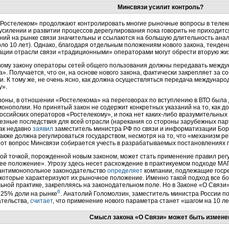
Минсвязи усилит контроль?
«Ростелеком» продолжают контролировать многие рыночные вопросы в телеко
усилении и развитии процессов дерегулирования пока говорить не приходится
ний на рынке связи значительны и ссылаются на большую длительность анал
оло 10 лет). Однако, благодаря отдельным положениям нового закона, тенде
ации отрасли связи «традиционными» операторами могут обрести вторую жи
вому закону операторы сетей общего пользования должны передавать между
». Получается, что он, на основе нового закона, фактически закрепляет за
и. К тому же, не очень ясно, как должна осуществляться передача междунаро
у».
роны, в отношении «Ростелекома» на переговорах по вступлению в ВТО была 
онополии. Но принятый закон не содержит конкретных указаний на то, как 
оссийских операторов «Ростелекому», и пока нет
каких-либо
вразумительных 
езные последствия для всей отрасли (нарекания со стороны зарубежных пар
как недавно
заявил
заместитель министра РФ по связи и информатизации Бор
акже должна регулироваться государством, несмотря на то, что «механизм ре
тот вопрос Минсвязи собирается учесть в разрабатываемых постановлениях п
ой точкой, порожденной новым законом, может стать применение правил ре
е положение». Угрозу здесь несет расхождение в практикуемом подходе МАП
, антимонопольное законодательство
определяет
компании, подлежащие госре
 которые характеризуют их рыночное положение. Именно такой подход все б
ьной практике, закрепляясь на законодательном поле. Но в Законе «О Связ
6
25% доли на рынке
. Анатолий Голомолзин, заместитель министра России п
тельства,
считает
, что применение нового параметра станет «шагом на 10 ле
Смысл закона «О Связи» может быть измене