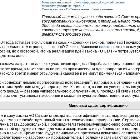
Минсвязи не спешит с «универсальной услугой связи»
Минсвязи усилит контроль?
Смысл закона «О Связи» может быть изменен
Принятый летом текущего года закон «О Связи» п
государственных чиновников. К тому же, начало пол
2004 года откладывается, поскольку необходимые 
конкретизирующие «отсылочные» статьи закона, буд
февраля следующего года.
04 года вступает в силу один из самых «дорогих» законов, принятых Государ
ых президентом страны, — закон «О Связи». Минсвязи
назвало его
главным у
оссии, но с оговоркой, что на реализацию идей закона «О Связи» потребуетс
джетных денег.
 весьма затратная для всех участников процесса борьба за формулировки п
В то же время, в текст закона не вошла практически ни одна поправка из «лаг
а (около трети) имеют отсылочный характер и не могут применяться напряму
3
кон содержит немало прогрессивных нововведений
, например, в отношении 
л взаимодействия между операторами. Кроме того, вводится универсальная у
ного фонда — резерва универсального обслуживания. С последней связываю
ны за счет установки таксофонов и создания пунктов общественного доступа 
Минсвязи сдает сертификацию
м в силу закона «О Связи» многократная сертификация и стандартизация про
му немало способствует новый закон о техническом регулировании. Сертифик
олжна стать добровольной. Производители телекоммуникационного оборудов
 своей продукции только для части ассортимента и в добровольном порядке
ено в законе. Кроме того, будут приниматься протоколы испытаний средств с
удовлетворению зарубежных производителей. Последние связывают определе