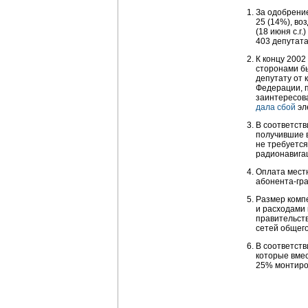
За одобрение
25 (14%), во
(18 июня с.г
403 депутата
К концу 2002
сторонами б
депутату от 
Федерации, п
заинтересов
дала сбой
эл
В соответств
получившие 
не требуется
радионавига
Оплата местн
абонента-гр
Размер комп
и расходами 
правительств
сетей общего
В соответст
которые вме
25% монтиро