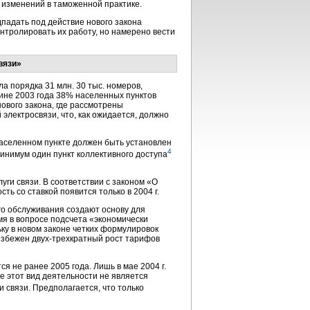
х изменений в таможенной практике.
падать под действие нового закона
онтролировать их работу, но намерено вести
вязи»
а порядка 31 млн. 30 тыс. номеров,
дине 2003 года 38% населенных пунктов
нового закона, где рассмотрены
электросвязи, что, как ожидается, должно
населенном пункте должен быть установлен
4
минимум один пункт коллективного доступа
ги связи. В соответствии с законом «О
ть со ставкой появится только в 2004 г.
го обслуживания создают основу для
я в вопросе подсчета «экономически
ку в новом законе четких формулировок
еизбежен
двух-трехкратный
рост тарифов
я не ранее 2005 года. Лишь в мае 2004 г.
де этот вид деятельности не является
и связи. Предполагается, что только