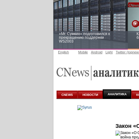
«Mr. Сумкин» подготовился к
К
прекращению поддержки
б
WS2003
English
Mobile
Android
Light
Twitter (topnew
Заоблачная оптимизация: как
Р
Faberlic изменил подход к
п
аналитике
АНАЛИТИКА
CNEWS
НОВОСТИ
К
Закон «