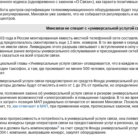
енного кодекса (одновременно с законом «О Связи»), как гаранта позитивны
абота центров сертификации телекоммуникационного оборудования будет под
м регулировании, Минсвязи уже заявило, что не собирается регулировать и к
 центров.
Минсвязи не спешит с «универсальной услугой с
03 года в России монтированная емкость местной телефонной сети составлял
од предполагалось смонтировать еще 1,5 млн. номеров. В то же время к сере
 не имели связи. Ликвидацию этого разрыва связывают с вступлением в силу 
ванные ранее вопросы универсального обслуживания и присоединения сетей 
 сказаться на всей отрасли связи.
циальной главы «Универсальные услуги связи» оговаривается, что в каждом 
один таксофон, а там, где проживают не менее 500 человек, организован как 
ет.
версальной услуги связи предусмотрено из средств Фонда универсальной услу
аторы должны будут отчислять в него от 1 до 3% от прибыли, но определеннос
м, положения закона об универсальной услуге связи и резерве универсально
аничения возможностей «электросвязей» в повышении тарифов. В то же врем
 затрат» позиция МАП радикально отличается от мнения Минсвязи. Посколь
нет, то,
как отмечают в МАП
, при применении норм, прописанных законом, н
всю прогрессивность и потребность в универсальной услуге связи, она появитс
ены конкурсы среди операторов связи на предоставление услуг в регионах, г
5
м и должен быть компенсирован
за счет средств Фонда универсальной услуг
004 г. компании, выигравшие конкурс, закупят оборудование.