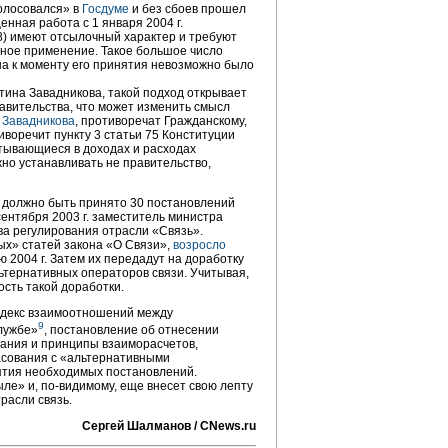
олосовался» в
Госдуме
и без сбоев прошел
ценная работа с 1 января 2004 г.
28) имеют отсылочный характер и требуют
нное применение. Такое большое число
на к моменту его принятия невозможно было
ина Завадникова, такой подход открывает
авительства, что может изменить смысл
 Завадникова
, противоречат Гражданскому,
иворечит пункту 3 статьи 75 Конституции
тывающиеся в доходах и расходах
но устанавливать не правительство,
 г. должно быть принято 30 постановлений
сентября 2003 г. заместитель министра
а регулирования отрасли «Связь».
ых» статей закона «О Связи»,
возросло
ю 2004 г. Затем их передадут на доработку
льтернативных операторов связи. Учитывая,
ость такой доработки.
Кодекс взаимоотношений между
9
службе»
, постановление об отнесении
ания и принципы взаиморасчетов,
асования с «альтернативными
ятия необходимых постановлений.
ыле» и,
по-видимому
, еще внесет свою лепту
расли связь.
Сергей Шалманов / CNews.ru