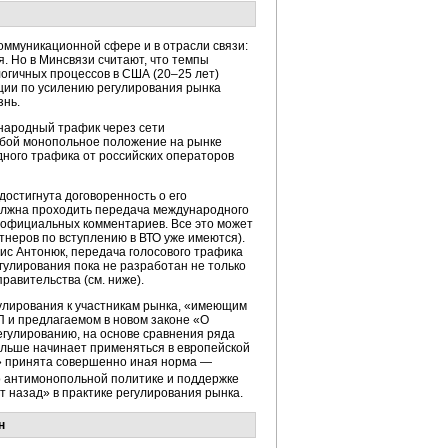
ммуникационной сфере и в отрасли связи:
. Но в Минсвязи считают, что темпы
огичных процессов в США (20–25 лет)
нции по усилению регулирования рынка
знь.
народный трафик через сети
 собой монопольное положение на рынке
дного трафика от российских операторов
достигнута договоренность о его
должна проходить передача международного
официальных комментариев. Все это может
тнеров по вступлению в ВТО уже имеются).
ис Антонюк, передача голосового трафика
гулирования пока не разработан не только
равительства (см. ниже).
гулирования к участникам рынка, «имеющим
 и предлагаемом в новом законе «О
гулированию, на основе сравнения ряда
ольше начинает применяться в европейской
и» принята совершенно иная норма —
о антимонопольной политике и поддержке
т назад» в практике регулирования рынка.
н