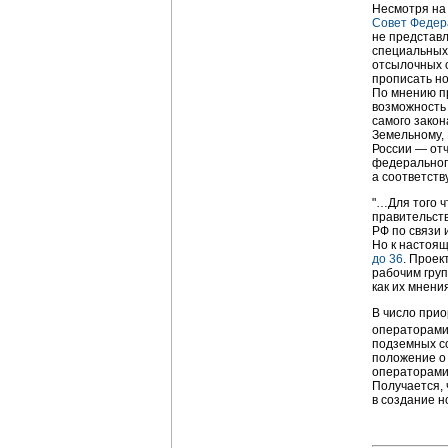
Несмотря на 
Совет Федер
не представл
специальных 
отсылочных с
прописать н
По мнению п
возможность 
самого закон
Земельному, 
России — от
федерального
а соответст
"…Для того ч
правительств
РФ по связи
Но к настоя
до 36
. Проек
рабочим груп
как их мнени
В число при
операторам
подземных с
положение о 
операторами
Получается, 
в создание н