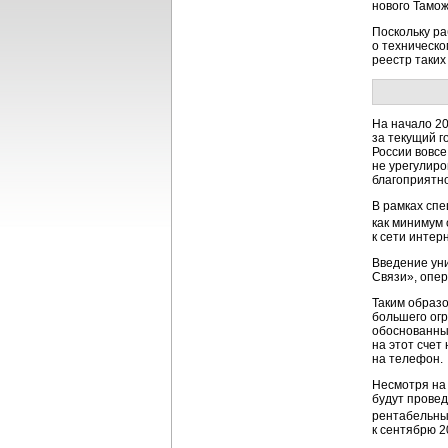
нового Тамож
Поскольку р
о техническо
реестр таких
На начало 20
за текущий г
России вовсе
не урегулиро
благоприятно
В рамках спе
как минимум 
к сети интерн
Введение уни
Связи», опер
Таким образо
большего огр
обоснованных
на этот счет 
на телефон.
Несмотря на 
будут провед
рентабельны
к сентябрю 2