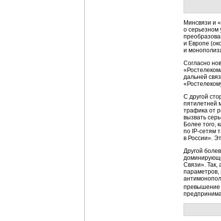
Минсвязи и 
о серьезном 
преобразова
и Европе (ок
и монополиз
Согласно но
«Ростелекома
дальней связ
«Ростелеком
С другой сто
пятилетней м
трафика от р
вызвать серь
Более того, 
по
IP-сетям
т
в России». Э
Другой болев
доминирующе
Связи». Так
параметров,
антимонопол
превышение 
предпринима