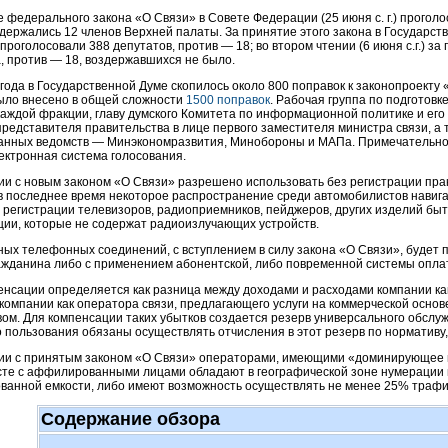
 федерального закона «О Связи» в Совете Федерации (25 июня с. г.) проголо
здержались 12 членов Верхней палаты. За принятие этого закона в Государст
.) проголосовали 388 депутатов, против — 18; во втором чтении (6 июня с.г.) 
, против — 18, воздержавшихся не было.
 года в Государственной Думе скопилось около 800 поправок к законопроекту
ыло внесено в общей сложности
1500 поправок
. Рабочая группа по подготовк
каждой фракции, главу думского Комитета по информационной политике и его
редставителя правительства в лице первого заместителя министра связи, а 
анных ведомств — Минэкономразвития, Минобороны и МАПа. Примечательно,
ектронная система голосования.
ии с новым законом «О Связи» разрешено использовать без регистрации прак
в последнее время некоторое распространение среди автомобилистов навиг
 регистрации телевизоров, радиоприемников, пейджеров, других изделий бы
ции, которые не содержат радиоизлучающих устройств.
ых телефонных соединений, с вступлением в силу закона «О Связи», будет 
ажданина
либо с применением абонентской, либо повременной системы опла
енсации определяется как разница между доходами и расходами компании ка
компании как оператора связи, предлагающего услуги на коммерческой осно
ом. Для компенсации таких убытков создается резерв универсального обслуж
 пользования обязаны осуществлять отчисления в этот резерв по нормативу
вии с принятым законом «О Связи» операторами, имеющими «доминирующее 
сте с аффилированными лицами обладают в географической зоне нумерации 
ванной емкости, либо имеют возможность осуществлять не менее 25% трафи
Содержание обзора