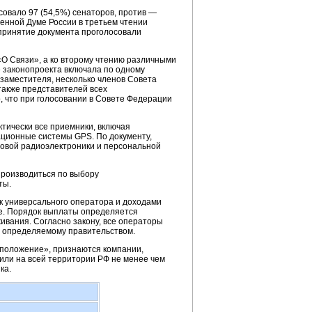
совало 97 (54,5%) сенаторов, против —
венной Думе России в третьем чтении
за принятие документа проголосовали
 «О Связи», а ко второму чтению различными
е законопроекта включала по одному
 заместителя, несколько членов Совета
также представителей всех
 что при голосовании в Совете Федерации
тически все приемники, включая
ационные системы GPS. По документу,
товой радиоэлектроники и персональной
производиться по выбору
ты.
к универсального оператора и доходами
ве. Порядок выплаты определяется
ивания. Согласно закону, все операторы
, определяемому правительством.
положение», признаются компании,
или на всей территории РФ не менее чем
ка.