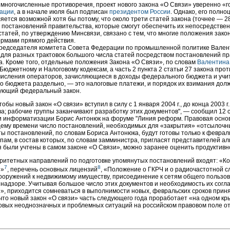
многочисленные противоречия, проект нового закона «О Связи» уверенно «г
ации
, а в начале июля был подписан
президентом России
. Однако, его полно
яется возможной хотя бы потому, что около трети статей закона (точнее — 
постановлений правительства, которые смогут обеспечить их непосредстве
татей, по утверждению Минсвязи, связано с тем, что многие положения зако
ормами прямого действия.
редседателя комитета Совета Федерации по промышленной политике Валент
для разных трактовок большого числа статей посредством постановлений пр
а. Кроме того, отдельные положения Закона «О Связи», по словам
Валентина
Бюджетному и Налоговому кодексам, а часть 2 пункта 2 статьи 27 закона прот
числения операторов, зачисляющиеся в доходы федерального бюджета и учи
 бюджета раздельно, — это налоговые платежи, и порядок их взимания долж
вующий федеральный закон.
тобы новый закон «О связи» вступил в силу с 1 января 2004 г., до конца 2003
а; рабочие группы заканчивают разработку этих документов", — сообщил 12 
 и информатизации Борис Антонюк на форуме "Линия реформ. Правовая основ
щему времени число постановлений, необходимых для «закрытия» «отсылочн
ты постановлений, по словам Бориса Антонюка, будут готовы только к феврал
пам, в состав которых, по словам замминистра, пригласят представителей а
я были учтены в самом законе «О Связи», можно заранее оценить продуктивн
оритетных направлений по подготовке упомянутых постановлений входят: «
7
8
и»
, перечень основных лицензий
, «Положение о ГКРЧ и о радиочастотной 
ооружений к недвижимому имуществу, присоединение к сетям общего пользов
надзоре. Учитывая большое число этих документов и необходимость их согл
», приходится сомневаться в выполнимости новых, февральских сроков прин
что новый закон «О связи» часть следующего года проработает «на одном кр
овых неоднозначных и проблемных ситуаций на российском правовом поле от