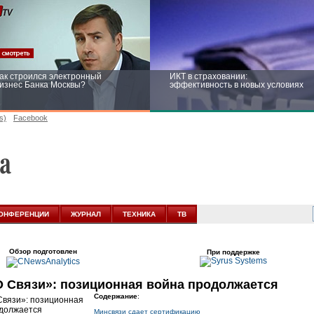
ак строился электронный
ИКТ в страховании:
изнес Банка Москвы?
эффективность в новых условиях
s)
Facebook
ейтинг CNewsInfrastructure 2015:
Информационная безопасность
риглашаем участвовать
бизнеса и госструктур: развитие в
новых условиях
ОНФЕРЕНЦИИ
ЖУРНАЛ
ТЕХНИКА
ТВ
Обзор подготовлен
При поддержке
О Связи»: позиционная война продолжается
Содержание
:
Минсвязи сдает сертификацию