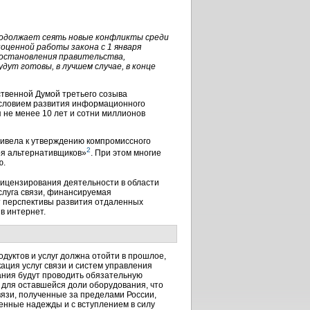
родолжает сеять новые конфликты среди
ноценной работы закона с 1 января
постановления правительства,
ут готовы, в лучшем случае, в конце
ственной Думой третьего созыва
словием развития информационного
я не менее 10 лет и сотни миллионов
ривела к утверждению компромиссного
2
еря альтернативщиков»
. При этом многие
ю.
лицензирования деятельности в области
слуга связи, финансируемая
т перспективы развития отдаленных
в интернет.
дуктов и услуг должна отойти в прошлое,
ация услуг связи и систем управления
ания будут проводить обязательную
 для оставшейся доли оборудования, что
вязи, полученные за пределами России,
нные надежды и с вступлением в силу