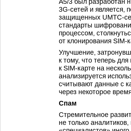
A5/3 был разработан 
3
G-сетей
и является, 
защищенных
UMTC-се
стандарты шифрования.
процессом, столкнуть
от клонирования
SIM-к
Улучшение, затронувш
к тому, что теперь дл
к
SIM-карте
на несколь
анализируется исполь
считывают данные с к
через некоторое врем
Спам
Стремительное развит
не только аналитиков,
«специалистов» иного 