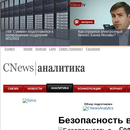
«Mr. Сумкин» подготовился к
Как строился электронный
прекращению поддержки
бизнес Банка Москвы?
WS2003
English
Mobile
Android
Light
Twitter (topnews)
Facebook
Заоблачная оптимизация: как
Рейтинг CNewsInfrastructure 20
Faberlic изменил подход к
приглашаем участвовать
аналитике
АНАЛИТИКА
CNEWS
НОВОСТИ
КОНФЕРЕНЦИИ
ЖУРНАЛ
Обзор подготовлен
Безопасность 
Сод