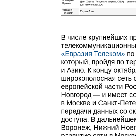
«Поларнет
Датч-Харбор
(Алеутские острова, США) — разветвл
Проект»
до Портленда (США).
«Евразия
Европа-Азия
Телеком»
В числе крупнейших п
телекоммуникационных
«Евразия Телеком»
по
который, пройдя по те
и Азию. К концу октяб
широкополосная сеть с
европейской части Ро
Новгород — и имеет с
в Москве и
Санкт-Пете
передачи данных со ск
доступа. В дальнейшем
Воронеж, Нижний Новго
развитие сети в Москв