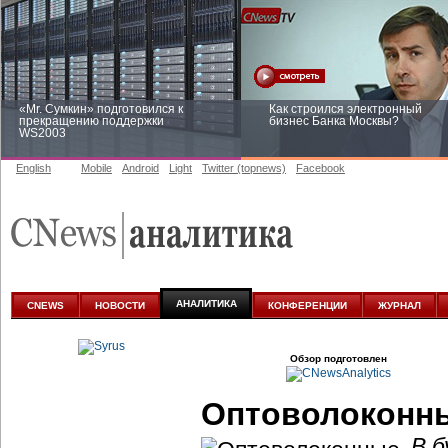
«Mr. Сумкин» подготовился к
Как строился электронный
прекращению поддержки
бизнес Банка Москвы?
WS2003
English
Mobile
Android
Light
Twitter (topnews)
Facebook
Заоблачная оптимизация: как
Рейтинг CNewsInfrastructure 20
Faberlic изменил подход к
приглашаем участвовать
аналитике
АНАЛИТИКА
CNEWS
НОВОСТИ
КОНФЕРЕНЦИИ
ЖУРНАЛ
Обзор подготовлен
Оптоволоконны
В б