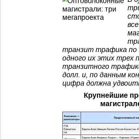
тр
сто
вс
ма
тр
транзит трафика по
одного их этих трех 
транзитного трафи
долл. и, по данным к
цифра должна удвоит
Крупнейшие пр
магистрал
Компании —
Предполагаемый ма
реализаторы
FTA
Enterprises
Европа-Азия
:
Швеция-Латвия
-
Россия-Казахстан
- 
Ltd.
Европа-Азия
-Америка: Лондон — Киркинес (Норвег