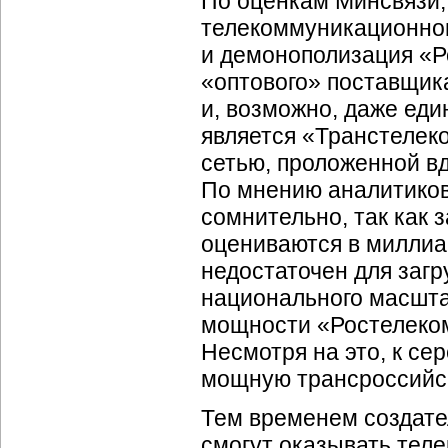
По оценкам Минсвязи,
телекоммуникационног
и демонополизация «Ро
«оптового» поставщик
и, возможно, даже ед
является «Транстелек
сетью, проложенной вд
По мнению аналитиков
сомнительно, так как 
оцениваются в миллиа
недостаточен для загр
национального масшта
мощности «Ростелеком
Несмотря на это, к се
мощную трансроссийск
Тем временем создател
смогут оказывать тел